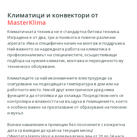
Климатици и конвектори от
MasterKlima
Климатичната техника не е стандартна битова техника.
Изградена е от два, три а понякога и повече различни
агрегата. Има и специфичен начин на монтаж и поддръжка.
Най-важното за надеждната работа на климатика е
професионализмът на специалистите, осъществяващи
подбора на нужния климатик, монтажа и периодичното му
техническо обслужване.
Климатиците са най-икономичните електроуреди за
осигуряване на подходящата температура в дом или на
работното място. Никой друг електрически уред няма
функцията да отоплява и да охлажда. Посредством него се
контролира и влажността на въздуха в помещението, което
е особено важно за презпазване от образуване на плесени
и мухъл.
Всички намаления и промоции без посочените с конкретна
дата са валидни до края на текущия месец!
Офертата Happy Hour е валидна всеки ден от 20 до 24 часа.