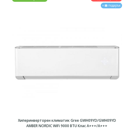
+
подарък
Хиперинверторен климатик Gree GWH09YD/GWH09YD
AMBER NORDIC WiFi 9000 BTU Клас A+++/А+++