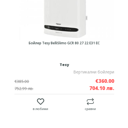
Бойлер Tesy BelliSlimo GCR 80 27 22 E31 EC
Tesy
и
Вертикални бойлери
0
€360.00
€385.00
.
704.10 лв.
752.99 лв.
в любими
сравни