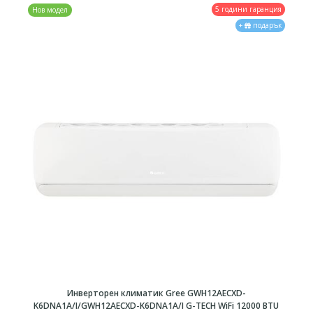
5 години гаранция
Нов модел
+
подарък
Инверторен климатик Gree GWH12AECXD-
K6DNA1A/I/GWH12AECXD-K6DNA1A/I G-TECH WiFi 12000 BTU