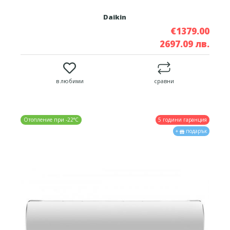
Daikin
€1379.00
2697.09 лв.
в любими
сравни
5 години гаранция
Отопление при -22°C
+
подарък