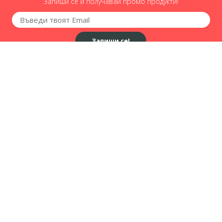
Запиши се и получавай промо продукти!
Запиши се!
Имате въпроси? Обадете ни се!
0887 708 850
Информация за контакти
България - София, Пловдив, Варна, Бургас,
Русе, Стара Загора, Плевен, Враца, Видин,
Монтана, В.Търново, Свищов, Сливен, Ямбол,
Самоков, Смолян, Добрич, Сил
0887 708 850
sales@masterklima.bg