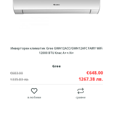
Инверторен климатик Gree GWH12ACC/GWH12AFC FAIRY WiFi
12000 BTU Клас A++/A+
Gree
€648.00
€683.00
1267.38 лв.
1335.83 лв.
в любими
сравни