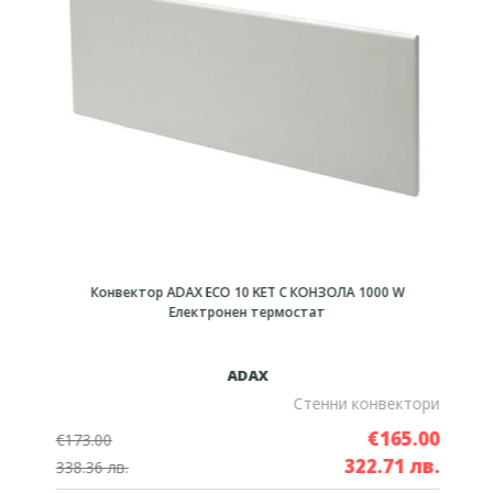
Конвектор ADAX ECO 10 KET С КОНЗОЛА 1000 W
Електронен термостат
ADAX
и
Стенни конвектори
0
€165.00
€173.00
.
322.71 лв.
338.36 лв.