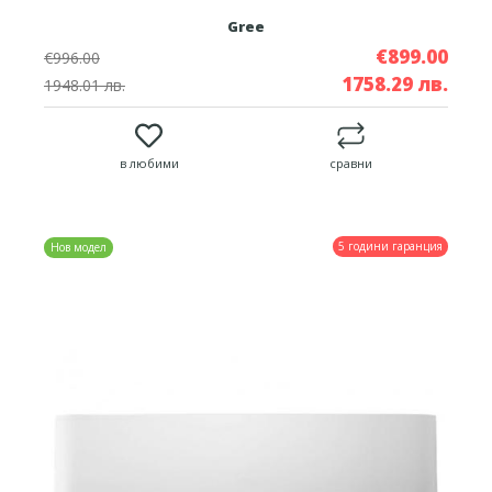
Gree
€899.00
€996.00
1758.29 лв.
1948.01 лв.
в любими
сравни
5 години гаранция
Нов модел