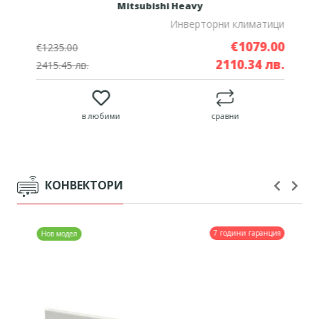
Mitsubishi Heavy
и
Инверторни климатици
0
€1079.00
€1235.00
.
2110.34 лв.
2415.45 лв.
в любими
сравни
КОНВЕКТОРИ
7 години гаранция
Нов модел