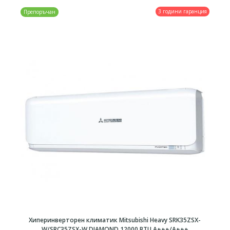
3 години гаранция
Препоръчан
Хиперинверторен климатик Mitsubishi Heavy SRK35ZSX-
W/SRC35ZSX-W DIAMOND 12000 BTU A+++/А+++