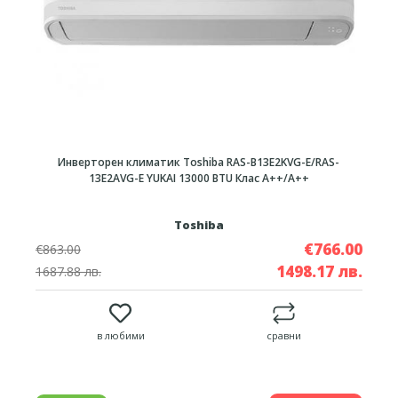
Инверторен климатик Toshiba RAS-B13E2KVG-E/RAS-
13E2AVG-E YUKAI 13000 BTU Клас A++/A++
Toshiba
€766.00
€863.00
1498.17 лв.
1687.88 лв.
в любими
сравни