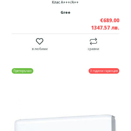
Клас A+++/A++
Gree
€689.00
1347.57 лв.
в любими
сравни
3 години гаранция
Препоръчан