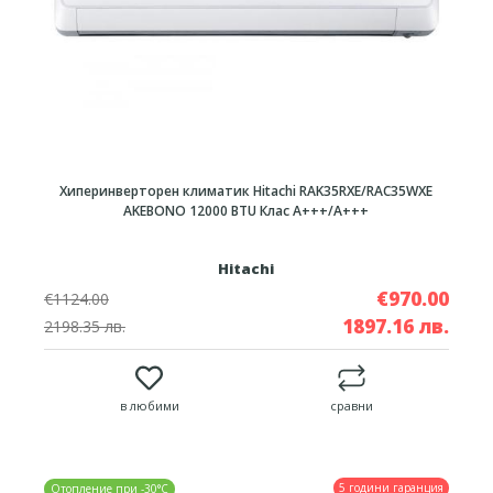
Хиперинверторен климатик Hitachi RAK35RXE/RAC35WXE
AKEBONO 12000 BTU Клас A+++/А+++
Hitachi
€970.00
€1124.00
1897.16 лв.
2198.35 лв.
в любими
сравни
5 години гаранция
Отопление при -30°C