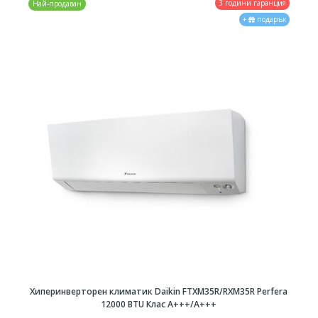
3 години гаранция
Най-продаван
+
подарък
Хиперинверторен климатик Daikin FTXМ35R/RXM35R Perfera
12000 BTU Клас A+++/А+++