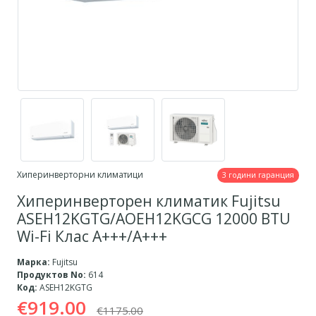
Хиперинверторни климатици
3 години гаранция
Хиперинверторен климатик Fujitsu
ASEH12KGTG/AOEH12KGCG 12000 BTU
Wi-Fi Клас A+++/А+++
Марка:
Fujitsu
Продуктов No:
614
Код:
ASEH12KGTG
€919.00
€1175.00