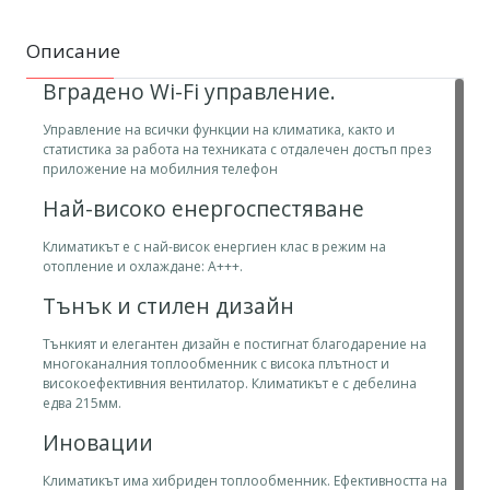
Описание
Вградено Wi-Fi управление.
Управление на всички функции на климатика, както и
статистика за работа на техниката с отдалечен достъп през
приложение на мобилния телефон
Най-високо енергоспестяване
Климатикът e с най-висок енергиен клас в режим на
отопление и охлаждане: А+++.
Тънък и стилен дизайн
Тънкият и елегантен дизайн е постигнат благодарение на
многоканалния топлообменник с висока плътност и
високоефективния вентилатор. Климатикът е с дебелина
едва 215мм.
Иновации
Климатикът има хибриден топлообменник. Ефективността на