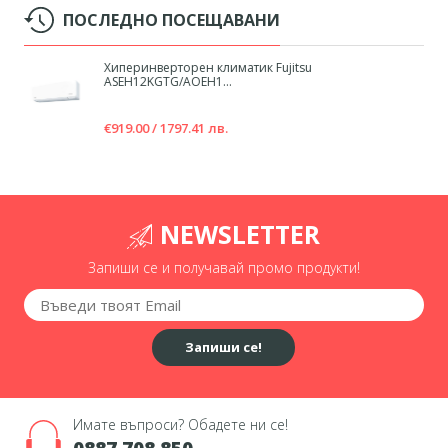
ПОСЛЕДНО ПОСЕЩАВАНИ
Хиперинверторен климатик Fujitsu
ASEH12KGTG/AOEH1...
€919.00 / 1797.41 лв.
NEWSLETTER
Запиши се и получавай промо продукти!
Запиши се!
Имате въпроси? Обадете ни се!