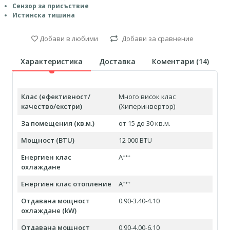
Сензор за присъствие
Истинска тишина
Добави в любими
Добави за сравнение
Характеристика
Доставка
Коментари (
14
)
Клас (ефективност/
Много висок клас
качество/екстри)
(Хиперинвертор)
За помещения (кв.м.)
от 15 до 30 кв.м.
Мощност (BTU)
12 000 BTU
Енергиен клас
Aᐩᐩᐩ
охлаждане
Енергиен клас отопление
Aᐩᐩᐩ
Отдавана мощност
0.90-3.40-4.10
охлаждане (kW)
Отдавана мощност
0.90-4.00-6.10