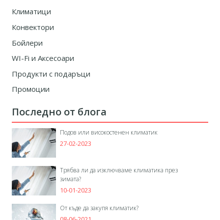
Климатици
Конвектори
Бойлери
WI-Fi и Аксесоари
Продукти с подаръци
Промоции
Последно от блога
Подов или високостенен климатик
27-02-2023
Трябва ли да изключваме климатика през
зимата?
10-01-2023
От къде да закупя климатик?
08-06-2021