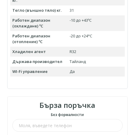
кг.
Тегло (външно тяло) кг.
31
Работен диапазон
-10 до +43ºC
(охлаждане) ºC
Работен диапазон
-20 до +24°С
(отопление) ºC
Хладилен агент
R32
Държава производител
Тайланд
WI-Fi управление
Да
Бърза поръчка
Без формалности