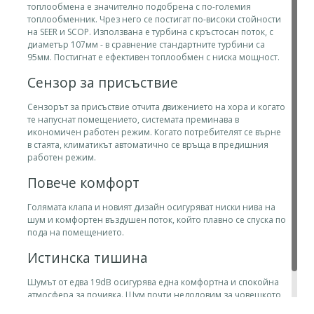
топлообмена е значително подобрена с по-големия
топлообменник. Чрез него се постигат по-високи стойности
на SEER и SCOP. Използвана е турбина с кръстосан поток, с
диаметър 107мм - в сравнение стандартните турбини са
95мм. Постигнат е ефективен топлообмен с ниска мощност.
Сензор за присъствие
Сензорът за присъствие отчита движението на хора и когато
те напуснат помещението, системата преминава в
икономичен работен режим. Когато потребителят се върне
в стаята, климатикът автоматично се връща в предишния
работен режим.
Повече комфорт
Голямата клапа и новият дизайн осигуряват ниски нива на
шум и комфортен въздушен поток, който плавно се спуска по
пода на помещението.
Истинска тишина
Шумът от едва 19dB осигурява една комфортна и спокойна
атмосфера за почивка. Шум почти недоловим за човешкото
ухо - 19dB се равняват на звука от падащи листа.