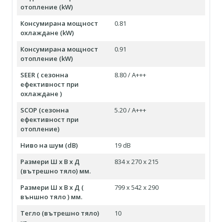
отопление (kW)
Консумирана мощност
0.81
охлаждане (kW)
Консумирана мощност
0.91
отопление (kW)
SEER ( сезонна
8.80 / А+++
ефективност при
охлаждане )
SCOP (сезонна
5.20 / А+++
ефективност при
отопление)
Ниво на шум (dB)
19 dB
Размери Ш х В х Д
834 x 270 x 215
(вътрешно тяло) мм.
Размери Ш х В х Д (
799 x 542 x 290
външно тяло ) мм.
Тегло (вътрешно тяло)
10