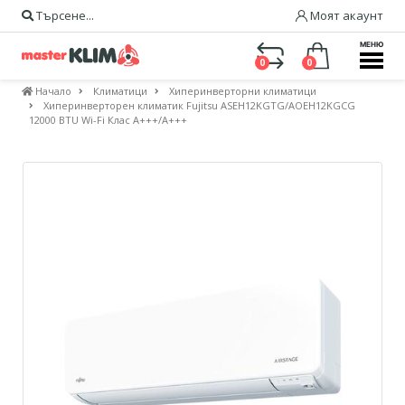
Търсене...
Моят акаунт
МЕНЮ
0
0
Начало
Климатици
Хиперинверторни климатици
Хиперинверторен климатик Fujitsu ASEH12KGTG/AOEH12KGCG
12000 BTU Wi-Fi Клас A+++/А+++