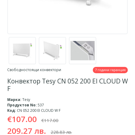
Свободностоящи конвектори
7 години гаранция
Конвектор Tesy CN 052 200 EI CLOUD W
F
Марка:
Tesy
Продуктов No:
537
Код:
CN 052 200 EI CLOUD W F
€107.00
€117.00
209.27 лв.
228.83 лв.