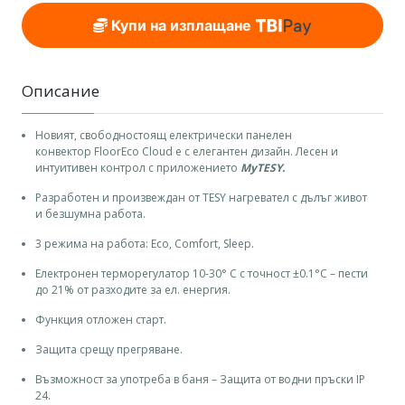
Купи на изплащане
Описание
Новият, свободностоящ електрически панелен
конвектор FloorEco Cloud е с елегантен дизайн. Лесен и
интуитивен контрол с приложениетo
MyTESY.
Разработен и произвеждан от TESY нагревател с дълъг живот
и безшумна работа.
3 режима на работа: Eco, Comfort, Sleep.
Електронен терморегулатор 10-30° C с точност ±0.1°C – пести
до 21% от разходите за ел. енергия.
Функция отложен старт.
Защита срещу прегряване.
Възможност за употреба в баня – Защита от водни пръски IP
24.