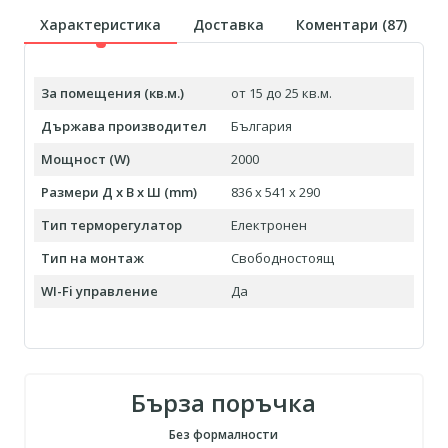
Характеристика
Доставка
Коментари (
87
)
За помещения (кв.м.)
от 15 до 25 кв.м.
Държава производител
България
Мощност (W)
2000
Размери Д х В х Ш (mm)
836 x 541 x 290
Тип терморегулатор
Електронен
Тип на монтаж
Свободностоящ
WI-Fi управление
Да
Бърза поръчка
Без формалности