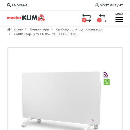
Търсене...
Моят акаунт
МЕНЮ
0
0
Начало
Конвектори
Свободностоящи конвектори
Конвектор Tesy CN 052 200 EI CLOUD W F