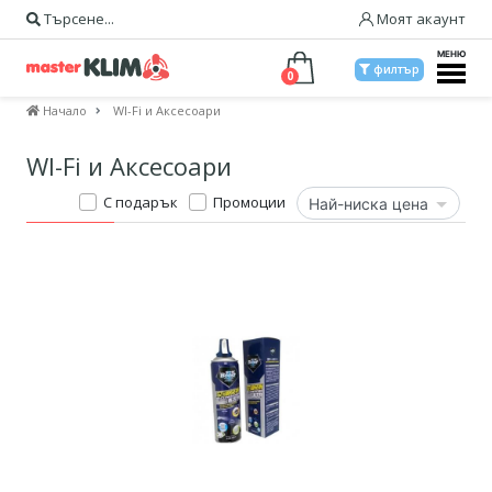
Търсене...
Моят акаунт
МЕНЮ
филтър
0
Начало
WI-Fi и Аксесоари
WI-Fi и Аксесоари
С подарък
Промоции