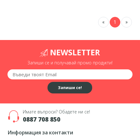
«
1
»
NEWSLETTER
Запиши се и получавай промо продукти!
Запиши се!
Имате въпроси? Обадете ни се!
0887 708 850
Информация за контакти