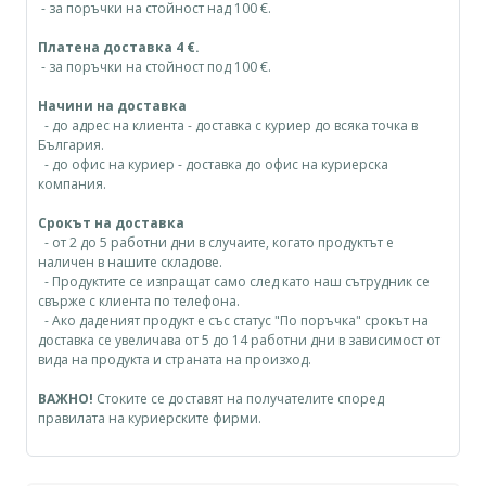
- за поръчки на стойност над 100 €.
Платена доставка 4 €.
- за поръчки на стойност под 100 €.
Начини на доставка
- до адрес на клиента - доставка с куриер до всяка точка в
България.
- до офис на куриер - доставка до офис на куриерска
компания.
Срокът на доставка
- от 2 до 5 работни дни в случаите, когато продуктът е
наличен в нашите складове.
- Продуктите се изпращат само след като наш сътрудник се
свърже с клиента по телефона.
- Ако даденият продукт е със статус "По поръчка" срокът на
доставка се увеличава от 5 до 14 работни дни в зависимост от
вида на продукта и страната на произход.
ВАЖНО!
Стоките се доставят на получателите според
правилата на куриерските фирми.