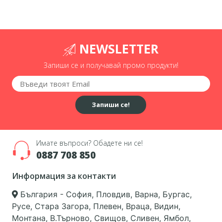
NEWSLETTER
Запиши се и получавай промо продукти!
Запиши се!
Имате въпроси? Обадете ни се!
0887 708 850
Информация за контакти
България - София, Пловдив, Варна, Бургас,
Русе, Стара Загора, Плевен, Враца, Видин,
Монтана, В.Търново, Свищов, Сливен, Ямбол,