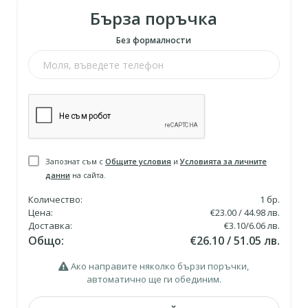
Бърза поръчка
Без формалности
Запознат съм с
Общите условия
и
Условията за личните
данни
на сайта.
Количество:
1
бр.
Цена:
€23.00 / 44.98 лв.
Доставка:
€3.10/6.06 лв.
Общо:
€26.10 / 51.05 лв.
Ако направите няколко бързи поръчки,
автоматично ще ги обединим.