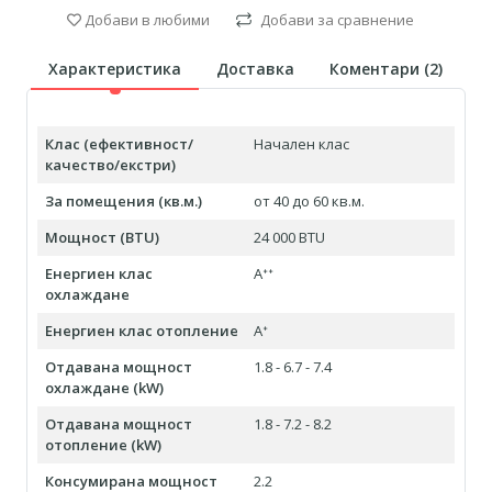
Добави в любими
Добави за сравнение
Характеристика
Доставка
Коментари (
2
)
Клас (ефективност/
Начален клас
качество/екстри)
За помещения (кв.м.)
от 40 до 60 кв.м.
Мощност (BTU)
24 000 BTU
Енергиен клас
Aᐩᐩ
охлаждане
Енергиен клас отопление
Aᐩ
Отдавана мощност
1.8 - 6.7 - 7.4
охлаждане (kW)
Отдавана мощност
1.8 - 7.2 - 8.2
отопление (kW)
Консумирана мощност
2.2