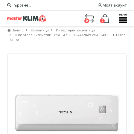
Търсене...
Моят акаунт
МЕНЮ
0
0
Начало
Климатици
Инверторни климатици
Инверторен климатик Tesla TA71FFUL-2432IAW Wi-Fi 24000 BTU Клас
A++/А+