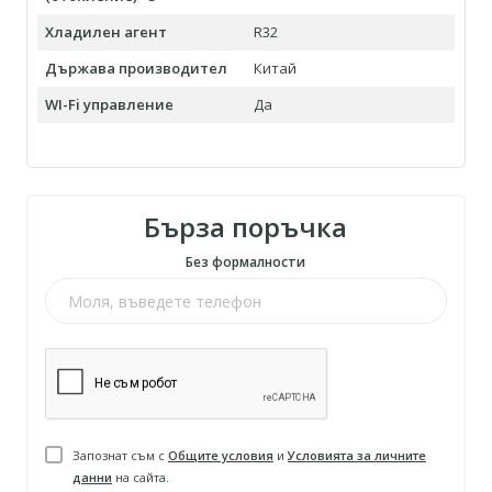
Хладилен агент
R32
Държава производител
Китай
WI-Fi управление
Да
Бърза поръчка
Без формалности
Запознат съм с
Общите условия
и
Условията за личните
данни
на сайта.