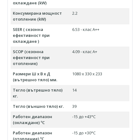
охлаждане (kW)
Консумирана мощност
2.2
отопление (kW)
SEER ( сезонна
6.53 - клас A++
ефективност при
охлаждане )
SCOP (сезонна
4.09 - клас А+
ефективност при
отопление)
Размери Ш х В х Д
1080 x 330 x 233
(вътрешно тяло) мм.
Тегло (вътрешно тяло)
14
кг.
Тегло (външно тяло) кг.
39
Работен диапазон
-15 до +43°С
(охлаждане) ºC
Работен диапазон
-15 до +30°С
(отопление) ºC