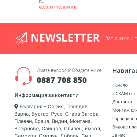
P...
€950.00 / 1858.04 лв.
NEWSLETTER
Запиши се и 
Навига
Имате въпроси? Обадете ни се!
0887 708 850
Начало
ИСКАМ отс
Информация за контакти
Доставка
България - София, Пловдив,
Монтаж кл
Варна, Бургас, Русе, Стара Загора,
Гаранционн
Плевен, Враца, Видин, Монтана,
Видове пл
В.Търново, Свищов, Сливен, Ямбол,
За нас
Самоков, Смолян, Добрич, Сил