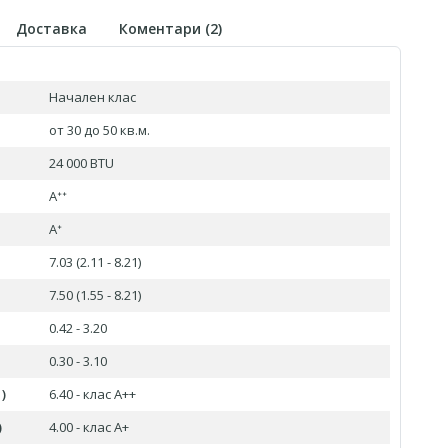
Доставка
Коментари (
2
)
Начален клас
от 30 до 50 кв.м.
24 000 BTU
Aᐩᐩ
Aᐩ
7.03 (2.11 - 8.21)
7.50 (1.55 - 8.21)
0.42 - 3.20
0.30 - 3.10
)
6.40 - клас А++
)
4.00 - клас А+