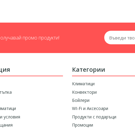
получавай промо продукти!
ция
Категории
Климатици
тъпка
Конвектори
Бойлери
иматици
WI-Fi и Аксесоари
и условия
Продукти с подаръци
ащания
Промоции