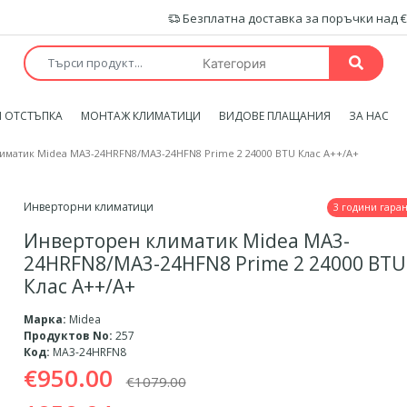
Безплатна доставка за поръчки над €
 ОТСТЪПКА
МОНТАЖ КЛИМАТИЦИ
ВИДОВЕ ПЛАЩАНИЯ
ЗА НАС
иматик Midea MA3-24HRFN8/MA3-24HFN8 Prime 2 24000 BTU Клас A++/A+
Инверторни климатици
3 години гара
Инверторен климатик Midea MA3-
24HRFN8/MA3-24HFN8 Prime 2 24000 BTU
Клас A++/A+
Марка:
Midea
Продуктов No:
257
Код:
MA3-24HRFN8
€950.00
€1079.00