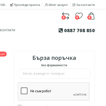
100
Проследи пратка
Моят акаунт
За контакти
0
0
0
0887 708 850
КОНТАКТИ
нция
Бърза поръчка
Без формалности