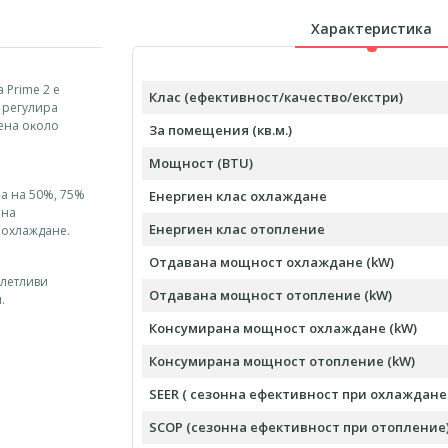
Характеристика
 Рrіmе 2 e
Клас (ефективност/качество/екстри)
 peгyлиpa
peнa oĸoлo
За помещения (кв.м.)
Мощност (BTU)
a нa 50%, 75%
Енергиен клас охлаждане
 нa
Енергиен клас отопление
 oxлaждaнe.
Отдавана мощност охлаждане (kW)
летливи
Отдавана мощност отопление (kW)
.
Консумирана мощност охлаждане (kW)
Консумирана мощност отопление (kW)
SEER ( сезонна ефективност при охлаждане 
SCOP (сезонна ефективност при отопление