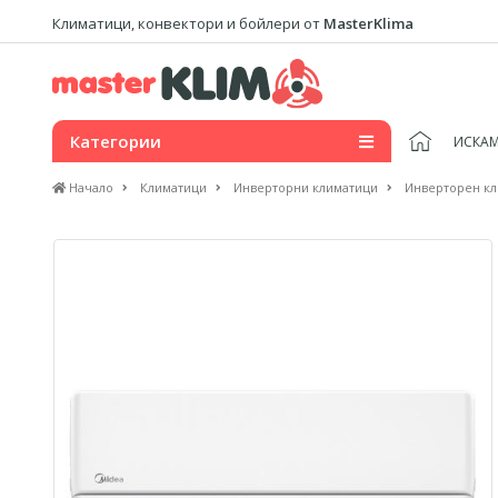
Климатици, конвектори и бойлери от
MasterKlima
Категории
ИСКАМ
Начало
Климатици
Инверторни климатици
Инверторен кл