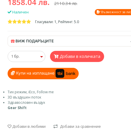
1858.04 лв.
2110.34 лв.
Наличен
Възможност за ли
Гласували: 1, Рейтинг: 5.0
ВИЖ ПОДАРЪЦИТЕ
Добави в количката
Купи на изплащане
Тих режим, iEco, Follow me
3D въздушен поток
Здравословен въздух
Gear Shift
Добави в любими
Добави за сравнение