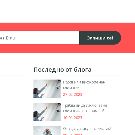
Запиши се!
Последно от блога
Подов или високостенен
климатик
27-02-2023
Трябва ли да изключваме
климатика през зимата?
10-01-2023
От къде да закупя климатик?