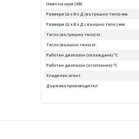
Ниво на шум (dB)
Размери Ш х В х Д (вътрешно тяло) мм.
Размери Ш х В х Д ( външно тяло ) мм.
Тегло (вътрешно тяло) кг.
Тегло (външно тяло) кг.
Работен диапазон (охлаждане) ºC
Работен диапазон (отопление) ºC
Хладилен агент
Държава производител