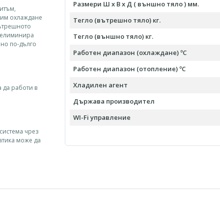
Размери Ш х В х Д ( външно тяло ) мм.
итъм,
жим охлаждане
Тегло (вътрешно тяло) кг.
вътрешното
и елиминира
Тегло (външно тяло) кг.
йно по-дълго
Работен диапазон (охлаждане) ºC
Работен диапазон (отопление) ºC
Хладилен агент
 да работи в
Държава производител
WI-Fi управление
 система чрез
атика може да