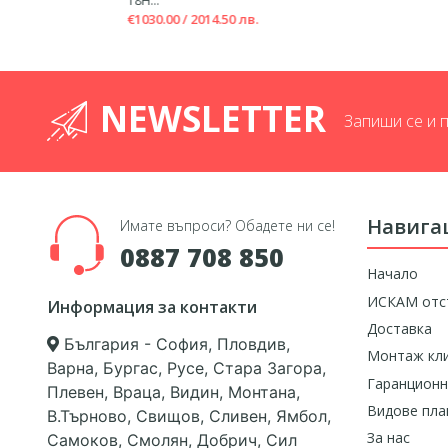
18H...
€1030.00 / 2014.50 лв.
NEWSLETTER
Запиши се и 
Навига
Имате въпроси? Обадете ни се!
0887 708 850
Начало
ИСКАМ отс
Информация за контакти
Доставка
България - София, Пловдив,
Монтаж кл
Варна, Бургас, Русе, Стара Загора,
Гаранционн
Плевен, Враца, Видин, Монтана,
Видове пл
В.Търново, Свищов, Сливен, Ямбол,
За нас
Самоков, Смолян, Добрич, Сил