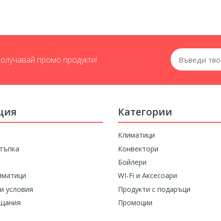
получавай промо продукти!
ция
Категории
Климатици
тъпка
Конвектори
Бойлери
иматици
WI-Fi и Аксесоари
и условия
Продукти с подаръци
ащания
Промоции