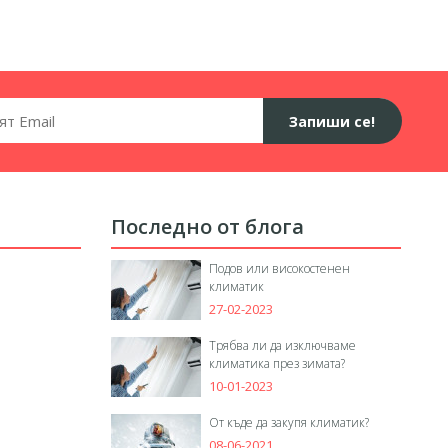
Запиши се!
Последно от блога
Подов или високостенен
климатик
27-02-2023
Трябва ли да изключваме
климатика през зимата?
10-01-2023
От къде да закупя климатик?
08-06-2021