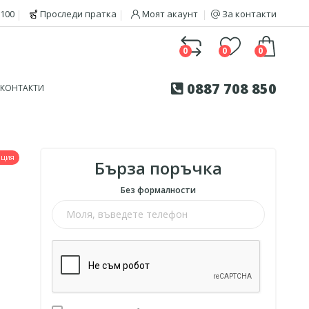
100
Проследи пратка
Моят акаунт
За контакти
0
0
0
0887 708 850
КОНТАКТИ
нция
Бърза поръчка
Без формалности