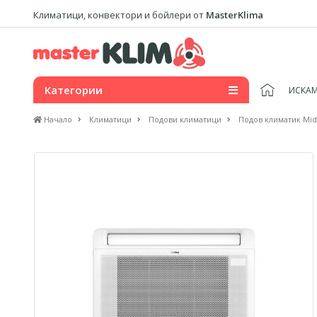
Климатици, конвектори и бойлери от
MasterKlima
Категории
ИСКАМ
Начало
Климатици
Подови климатици
Подов климатик Mi