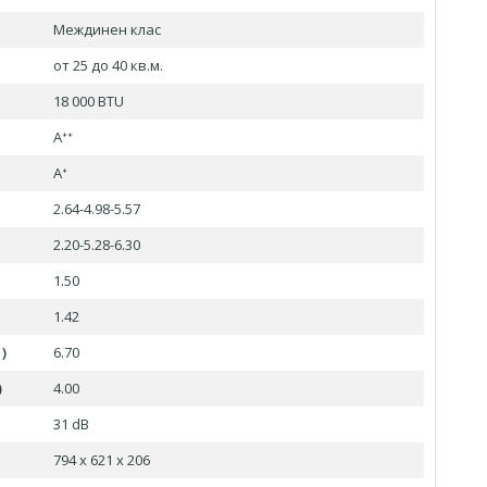
Междинен клас
от 25 до 40 кв.м.
18 000 BTU
Aᐩᐩ
Aᐩ
2.64-4.98-5.57
2.20-5.28-6.30
1.50
1.42
)
6.70
)
4.00
31 dB
794 x 621 x 206