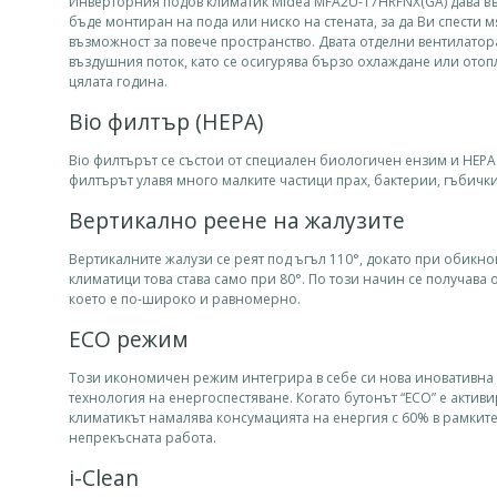
Инверторния подов климатик Midea MFA2U-17HRFNX(GA) дава в
бъде монтиран на пода или ниско на стената, за да Ви спести м
възможност за повече пространство. Двата отделни вентилато
въздушния поток, като се осигурява бързо охлаждане или отоп
цялата година.
Bio филтър (HEPA)
Bio филтърът се състои от специален биологичен ензим и HEPA
филтърът улавя много малките частици прах, бактерии, гъбичк
Вертикално реене на жалузите
Вертикалните жалузи се реят под ъгъл 110°, докато при обикн
климатици това става само при 80°. По този начин се получава 
което е по-широко и равномерно.
ECO режим
Този икономичен режим интегрира в себе си нова иновативна
технология на енергоспестяване. Когато бутонът “ECO” е активи
климатикът намалява консумацията на енергия с 60% в рамките
непрекъсната работа.
i-Clean