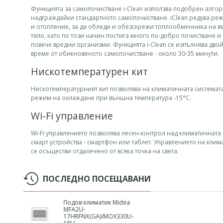
Функцията за самопочистване i-Clean използва подобрен алгор
надграждайки стандартното самопочистване. iClean редува ре
и отопление, за да обледи и обезскрежи топлообменника на 
тяло, кaто по този начин постига много по-добро почистване 
повече вредни организми. Функцията i-Clean се изпълнява дво
време от обикновеното самопочистване - около 30-35 минути.
Нискотемпературен кит
Нискотемпературният кит позволява на климатичната системата
режим на охлаждане при външна температура -15°C.
Wi-Fi управление
Wi-Fi управлението позволява лесен контрол над климатичната
смарт устройства - смартфон или таблет. Управлението на клим
се осъществи отдалечено от всяка точка на света.
ПОСЛЕДНО ПОСЕЩАВАНИ
Подов климатик Midea
MFA2U-
17HRFNX(GA)/MOX330U-