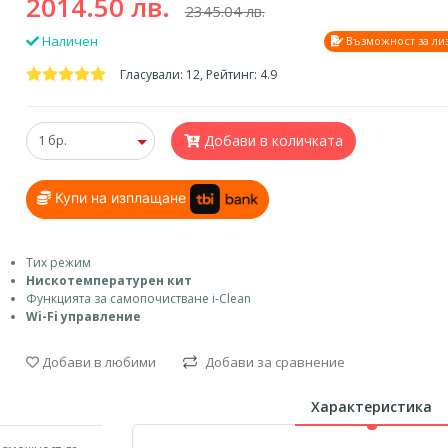
2014.50 лв.
2345.04 лв.
Наличен
Възможност за ли
Гласували: 12, Рейтинг: 4.9
Добави в количката
Купи на изплащане
Тих режим
Нискотемпературен кит
Функцията за самопочистване i-Clean
Wi-Fi управление
Добави в любими
Добави за сравнение
Характеристика