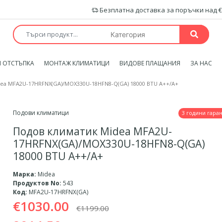
Безплатна доставка за поръчки над €
 ОТСТЪПКА
МОНТАЖ КЛИМАТИЦИ
ВИДОВЕ ПЛАЩАНИЯ
ЗА НАС
dea MFA2U-17HRFNX(GA)/MOX330U-18HFN8-Q(GA) 18000 BTU A++/A+
Подови климатици
3 години гара
Подов климатик Midea MFA2U-
17HRFNX(GA)/MOX330U-18HFN8-Q(GA)
18000 BTU A++/A+
Марка:
Midea
Продуктов No:
543
Код:
MFA2U-17HRFNX(GA)
€1030.00
€1199.00