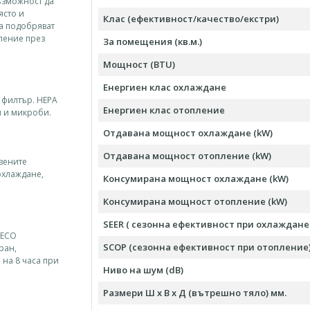
ъзможност да
ясто и
Клас (ефективност/качество/екстри)
ра подобряват
ление през
За помещения (кв.м.)
Мощност (BTU)
Енергиен клас охлаждане
 филтър. HEPA
Енергиен клас отопление
и и микроби.
Отдавана мощност охлаждане (kW)
Отдавана мощност отопление (kW)
овените
охлаждане,
Консумирана мощност охлаждане (kW)
Консумирана мощност отопление (kW)
SEER ( сезонна ефективност при охлаждане 
 ECO
SCOP (сезонна ефективност при отопление
ран,
 на 8 часа при
Ниво на шум (dB)
Размери Ш х В х Д (вътрешно тяло) мм.