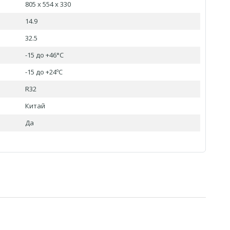
805 x 554 x 330
14.9
32.5
-15 до +46°С
-15 до +24ºC
R32
Китай
Да