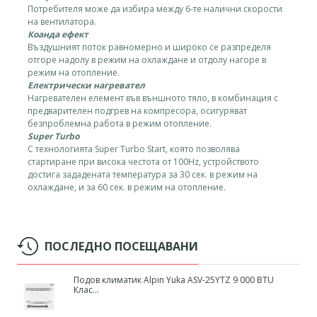
Потребителя може да избира между 6-те налични скорости
на вентилатора.
Коанда ефект
Въздушният поток равномерно и широко се разпределя
отгоре надолу в режим на охлаждане и отдолу нагоре в
режим на отопление.
Електрически нагревател
Нагревателен елемент във външното тяло, в комбинация с
предварителен подгрев на компресора, осигуряват
безпроблемна работа в режим отопление.
Super Turbo
С технологията Super Turbo Start, която позволява
стартиране при висока честота от 100Hz, устройството
достига зададената температура за 30 сек. в режим на
охлаждане, и за 60 сек. в режим на отопление.
ПОСЛЕДНО ПОСЕЩАВАНИ
Подов климатик Alpin Yuka ASV-25YTZ 9 000 BTU
Клас...