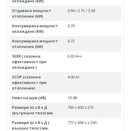
охлаждане (kW)
Отдавана мощност
0.94 / 2.75 / 3.38
отопление (kW)
Консумирана мощност
0.79
охлаждане (kW)
Консумирана мощност
0.73
отопление (kW)
SEER ( сезонна
6.30 А++
ефективност при
охлаждане )
SCOP (сезонна
4.00 А+
ефективност при
отопление)
Ниво на шум (dB)
19 dB
Размери Ш х В х Д
700 x 600 x 215
(вътрешно тяло) мм.
Размери Ш х В х Д (
777 x 498 x x 290
външно тяло ) мм.