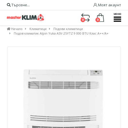
Търсене...
Моят акаунт
МЕНЮ
0
0
Начало
Климатици
Подови климатици
Подов климатик Alpin Yuka ASV-25YTZ 9 000 BTU Клас А++/А+