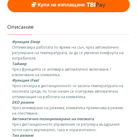
Купи на изплащане
Описание
Функция Sleep
Оптимизира работата по време на сън, чрез автоматично
регулиране на температурата, за да се увеличи комфорта на
потребителя.
Таймер
Чрез функцията се активира автоматично включване /
изключване на климатика.
Функция iFeel
Чрез сензора в дистанционното се засича температурата на
околната среда, по точи начин се осигурява автоматична
оптимизация на работата на климатика.
ЕКО режим
Чрез активиране на режима, климатика преминава в режим
на спестяване.
Автоматично позициониране на посоката
Чрез дистанционното управление се регулира въздушния
поток както вертикално, така и хоризонтално.
Тих режим