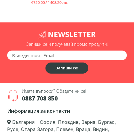
€720.00 / 1408.20 лв.
NEWSLETTER
Запиши се и получавай промо продукти!
Запиши се!
Имате въпроси? Обадете ни се!
0887 708 850
Информация за контакти
България - София, Пловдив, Варна, Бургас,
Русе, Стара Загора, Плевен, Враца, Видин,