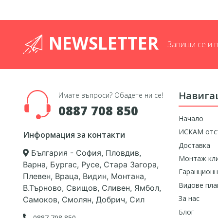
NEWSLETTER
Запиши се и 
Навига
Имате въпроси? Обадете ни се!
0887 708 850
Начало
ИСКАМ отс
Информация за контакти
Доставка
България - София, Пловдив,
Монтаж кл
Варна, Бургас, Русе, Стара Загора,
Гаранционн
Плевен, Враца, Видин, Монтана,
Видове пл
В.Търново, Свищов, Сливен, Ямбол,
За нас
Самоков, Смолян, Добрич, Сил
Блог
0887 708 850