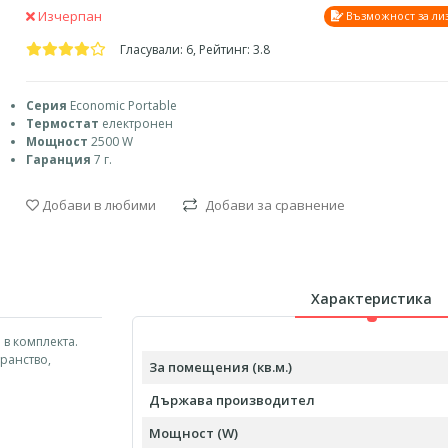
Изчерпан
Възможност за ли
Гласували: 6, Рейтинг: 3.8
Серия
Economic Portable
Термостат
електронен
Мощност
2500 W
Гаранция
7 г.
Добави в любими
Добави за сравнение
Характеристика
в комплекта.
ранство,
За помещения (кв.м.)
Държава производител
Мощност (W)