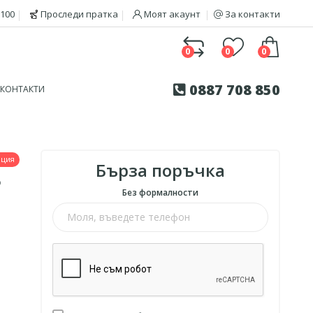
100
Проследи пратка
Моят акаунт
За контакти
0
0
0
0887 708 850
КОНТАКТИ
нция
Бърза поръчка
P
Без формалности
т