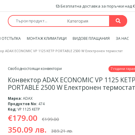
Безплатна доставка за поръчки над €
 ОТСТЪПКА
МОНТАЖ КЛИМАТИЦИ
ВИДОВЕ ПЛАЩАНИЯ
ЗА НАС
ор ADAX ECONOMIC VP 1125 KETP PORTABLE 2500 W Електронен термостат
Свободностоящи конвектори
7 години гара
Конвектор ADAX ECONOMIC VP 1125 KET
PORTABLE 2500 W Електронен термоста
Марка:
ADAX
Продуктов No:
474
Код:
VP 1125 KETP
€179.00
€199.00
350.09 лв.
389.21 лв.