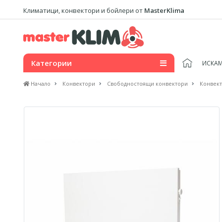
Климатици, конвектори и бойлери от
MasterKlima
Категории
ИСКАМ
Начало
Конвектори
Свободностоящи конвектори
Конвект