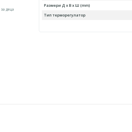
Размери Д х В х Ш (mm)
 за деца
Тип терморегулатор