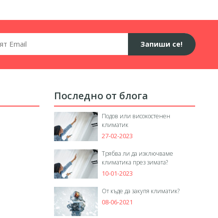
Запиши се!
Последно от блога
Подов или високостенен
климатик
27-02-2023
Трябва ли да изключваме
климатика през зимата?
10-01-2023
От къде да закупя климатик?
08-06-2021