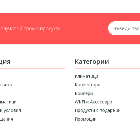
получавай промо продукти!
ция
Категории
Климатици
тъпка
Конвектори
Бойлери
иматици
WI-Fi и Аксесоари
и условия
Продукти с подаръци
ащания
Промоции