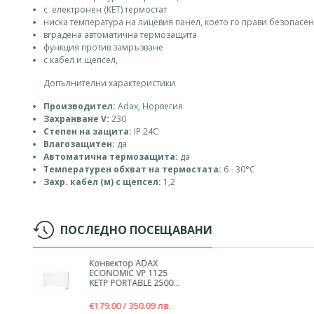
с електронен (КЕТ) термостат
ниска температура на лицевия панел, което го прави безопасен
вградена автоматична термозащита
функция против замръзване
с кабел и щепсел,
Допълнителни характеристики
Производител:
Adax, Норвегия
Захранване V:
230
Степен на защита:
IP 24С
Влагозащитен:
да
Автоматична термозащита:
да
Температурен обхват на термостата:
6 - 30°С
Захр. кабел (м) с щепсел:
1,2
ПОСЛЕДНО ПОСЕЩАВАНИ
Конвектор ADAX
ECONOMIC VP 1125
KETP PORTABLE 2500...
€179.00 / 350.09 лв.