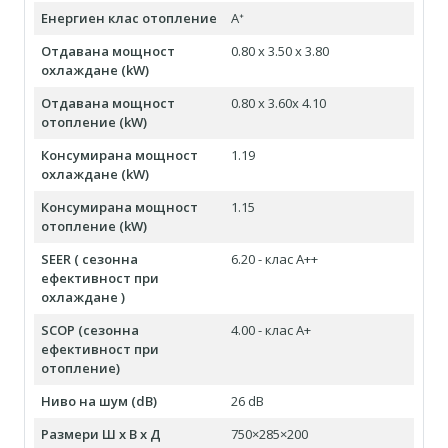
Енергиен клас отопление
Aᐩ
Отдавана мощност
0.80 x 3.50 x 3.80
охлаждане (kW)
Отдавана мощност
0.80 x 3.60x 4.10
отопление (kW)
Консумирана мощност
1.19
охлаждане (kW)
Консумирана мощност
1.15
отопление (kW)
SEER ( сезонна
6.20 - клас А++
ефективност при
охлаждане )
SCOP (сезонна
4.00 - клас A+
ефективност при
отопление)
Ниво на шум (dB)
26 dB
Размери Ш х В х Д
750×285×200