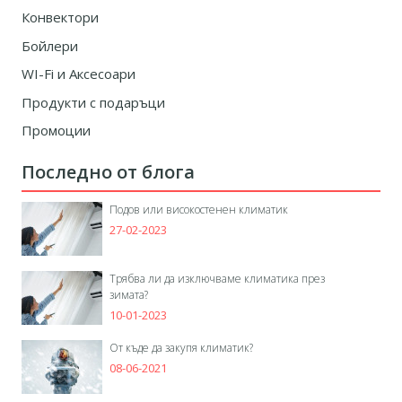
Конвектори
Бойлери
WI-Fi и Аксесоари
Продукти с подаръци
Промоции
Последно от блога
Подов или високостенен климатик
27-02-2023
Трябва ли да изключваме климатика през
зимата?
10-01-2023
От къде да закупя климатик?
08-06-2021