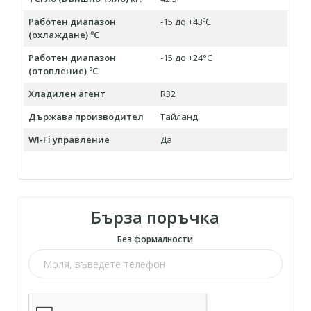
Работен диапазон
-15 до +43ºC
(охлаждане) ºC
Работен диапазон
-15 до +24°С
(отопление) ºC
Хладилен агент
R32
Държава производител
Тайланд
WI-Fi управление
Да
Бърза поръчка
Без формалности