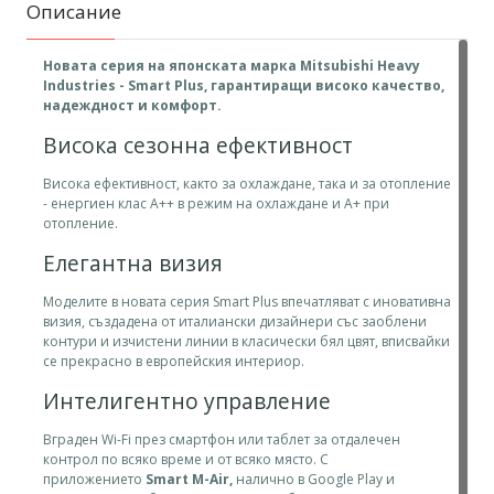
Описание
Новата серия на японската марка Mitsubishi Heavy
Industries - Smart Plus, гарантиращи високо качество,
надеждност и комфорт.
Висока сезонна ефективност
Висока ефективност, както за охлаждане, така и за отопление
- енергиен клас А++ в режим на охлаждане и А+ при
отопление.
Елегантна визия
Моделите в новата серия Smart Plus впечатляват с иновативна
визия, създадена от италиански дизайнери със заоблени
контури и изчистени линии в класически бял цвят, вписвайки
се прекрасно в европейския интериор.
Интелигентно управление
Вграден Wi-Fi през смартфон или таблет за отдалечен
контрол по всяко време и от всяко място. С
приложението
Smart M-Air,
налично в Google Play и