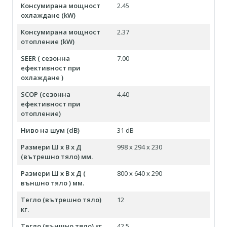
Консумирана мощност
2.45
охлаждане (kW)
Консумирана мощност
2.37
отопление (kW)
SEER ( сезонна
7.00
ефективност при
охлаждане )
SCOP (сезонна
4.40
ефективност при
отопление)
Ниво на шум (dB)
31 dB
Размери Ш х В х Д
998 х 294 х 230
(вътрешно тяло) мм.
Размери Ш х В х Д (
800 х 640 х 290
външно тяло ) мм.
Тегло (вътрешно тяло)
12
кг.
Тегло (външно тяло) кг.
42.5