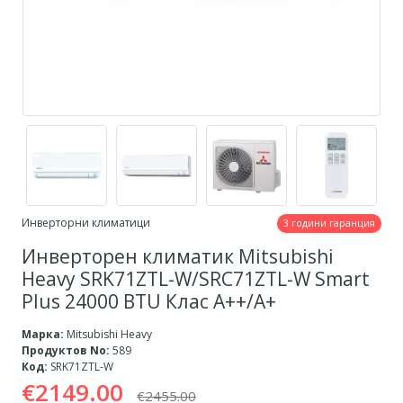
Инверторни климатици
3 години гаранция
Инверторен климатик Mitsubishi
Heavy SRK71ZTL-W/SRC71ZTL-W Smart
Plus 24000 BTU Клас A++/А+
Марка:
Mitsubishi Heavy
Продуктов No:
589
Код:
SRK71ZTL-W
€2149.00
€2455.00