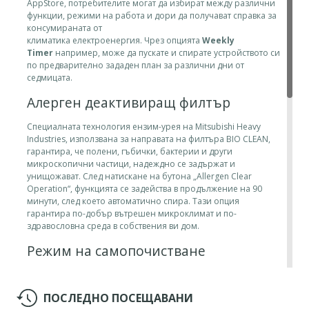
AppStore, потребителите могат да избират между различни
функции, режими на работа и дори да получават справка за
консумираната от
климатика електроенергия. Чрез опцията
Weekly
Timer
например, може да пускате и спирате устройството си
по предварително зададен план за различни дни от
седмицата.
Алерген деактивиращ филтър
Специалната технология ензим-урея на Mitsubishi Heavy
Industries, използвана за направата на филтъра BIO CLEAN,
гарантира, че полени, гъбички, бактерии и други
микроскопични частици, надеждно се задържат и
унищожават. След натискане на бутона „Allergen Clear
Operation“, функцията се задейства в продължение на 90
минути, след което автоматично спира. Тази опция
гарантира по-добър вътрешен микроклимат и по-
здравословна среда в собствения ви дом.
Режим на самопочистване
Изсушава вътрешното тяло и предотвратява образуването
на мухъл. Вътрешен микрокомпютър автоматично следи
ПОСЛЕДНО ПОСЕЩАВАНИ
системата и извършва диагностика, в случай на