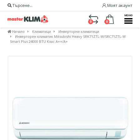
Търсене...
Моят акаунт
МЕНЮ
0
0
Начало
Климатици
Инверторни климатици
Инверторен климатик Mitsubishi Heavy SRK71ZTL-W/SRC71ZTL-W
Smart Plus 24000 BTU Клас A++/А+