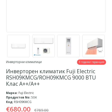
Инверторни климатици
3 години гаранция
Инверторен климатик Fuji Electric
RSH09KMCG/ROH09KMCG 9000 BTU
Клас A++/A++
Марка:
Fuji Electric
Продуктов No:
504
Код:
RSH09KMCG
€680.00
€789.00