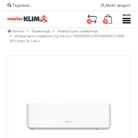
Търсене...
Моят акаунт
МЕНЮ
0
0
Начало
Климатици
Инверторни климатици
Инверторен климатик Fuji Electric RSH09KMCG/ROH09KMCG 9000
BTU Клас A++/A++