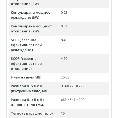
отопление (kW)
Консумирана мощност
0.63
охлаждане (kW)
Консумирана мощност
0.62
отопление (kW)
SEER ( сезонна
8.40
ефективност при
охлаждане )
SCOP (сезонна
4.60
ефективност при
отопление)
Ниво на шум (dB)
20 dB
Размери Ш х В х Д
834 × 270 × 222
(вътрешно тяло) мм.
Размери Ш х В х Д (
663 × 541 × 290
външно тяло ) мм.
Тегло (вътрешно тяло)
10