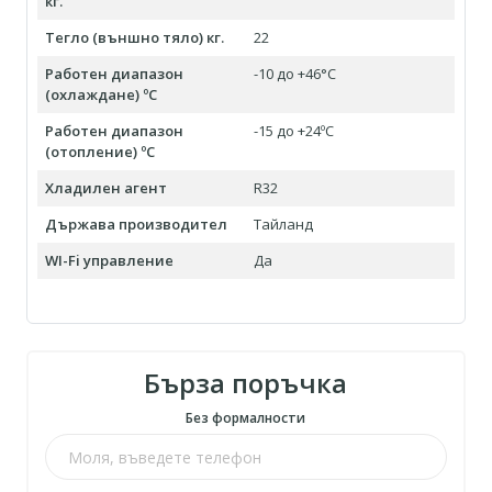
кг.
Тегло (външно тяло) кг.
22
Работен диапазон
-10 до +46°С
(охлаждане) ºC
Работен диапазон
-15 до +24ºC
(отопление) ºC
Хладилен агент
R32
Държава производител
Тайланд
WI-Fi управление
Да
Бърза поръчка
Без формалности