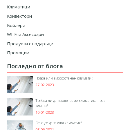
Климатици
Конвектори
Бойлери
WI-Fi и Аксесоари
Продукти с подаръци
Промоции
Последно от блога
Подов или високостенен климатик
27-02-2023
Трябва ли да изключваме климатика през
зимата?
10-01-2023
От къде да закупя климатик?
08-06-2021