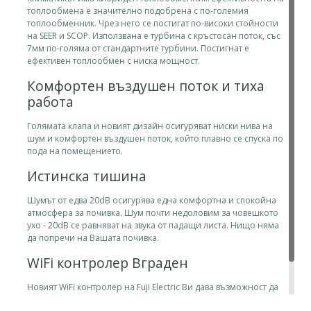
топлообмена е значително подобрена с по-големия
топлообменник. Чрез него се постигат по-високи стойности
на SEER и SCOP. Използвана е турбина с кръстосан поток, със
7мм по-голяма от стандартните турбини. Постигнат е
ефективен топлообмен с ниска мощност.
Комфортен въздушен поток и тиха
работа
Голямата клапа и новият дизайн осигуряват ниски нива на
шум и комфортен въздушен поток, който плавно се спуска по
пода на помещението.
Истинска тишина
Шумът от едва 20dB осигурява една комфортна и спокойна
атмосфера за почивка. Шум почти недоловим за човешкото
ухо - 20dB се равняват на звука от падащи листа. Нищо няма
да попречи на Вашата почивка.
WiFi контролер Вграден
Новият WiFi контролер на Fuji Electric Ви дава възможност да
управлявате климатични системи през смартфон или таблет