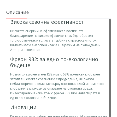
Описание
Висока сезонна ефективност
Високата енергийна ефективност е постигната
благодарение на високоефективен ламбда-образен
топлообменник и голямата турбина с кръстосан поток.
Климатикът е енергиен клас А++ в режим на охлаждане и
А++ при отопление.
Фреон R32: за едно по-екологично
бъдеще
Новият хладилен агент R32 има с 68% по-нисък глобален
затоплящ ефект в сравнение с предходния, не оказва
неблагоприятно влияние върху озоновия слой и намалява
глобалните разходи за опазване на околната среда.
Инвестирайки в климатик с фреон R32 Вие инвестирате в
едно по-екологично бъдеще.
Иновации
Климатикът има хибриден топлообменник. Ефективността на