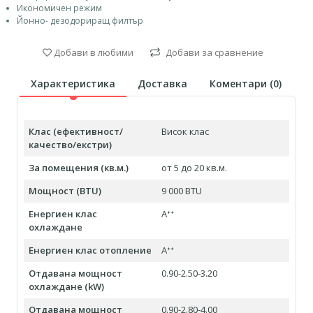
Икономичен режим
Йонно- дезодориращ филтър
Добави в любими
Добави за сравнение
Характеристика
Доставка
Коментари (
0
)
Клас (ефективност/
Висок клас
качество/екстри)
За помещения (кв.м.)
от 5 до 20 кв.м.
Мощност (BTU)
9 000 BTU
Енергиен клас
Aᐩᐩ
охлаждане
Енергиен клас отопление
Aᐩᐩ
Отдавана мощност
0.90-2.50-3.20
охлаждане (kW)
Отдавана мощност
0.90-2.80-4.00