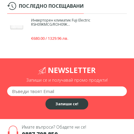
както когато сте вкъщи, така и дистанционно.
ПОСЛЕДНО ПОСЕЩАВАНИ
Инверторен климатик Fuji Electric
RSH09KMCG/ROH09K...
€680.00 / 1329.96 лв.
NEWSLETTER
Запиши се и получавай промо продукти!
Запиши се!
Имате въпроси? Обадете ни се!