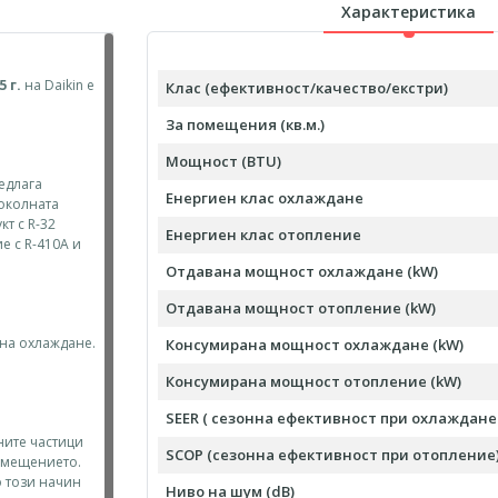
Характеристика
5 г.
на Daikin е
Клас (ефективност/качество/екстри)
За помещения (кв.м.)
Мощност (BTU)
редлага
Енергиен клас охлаждане
 околната
кт с R-32
Енергиен клас отопление
е с R-410A и
Отдавана мощност охлаждане (kW)
Отдавана мощност отопление (kW)
 на охлаждане.
Консумирана мощност охлаждане (kW)
Консумирана мощност отопление (kW)
SEER ( сезонна ефективност при охлаждане 
ните частици
SCOP (сезонна ефективност при отопление
помещението.
о този начин
Ниво на шум (dB)