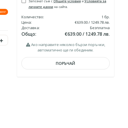
Запознат съм с
Общите условия
и
Условията за
личните данни
на сайта.
зинг
Количество:
1
бр.
Цена:
€639.00 / 1249.78 лв.
Доставка:
Безплатна
Общо:
€639.00 / 1249.78 лв.
Ако направите няколко бързи поръчки,
автоматично ще ги обединим.
ПОРЪЧАЙ