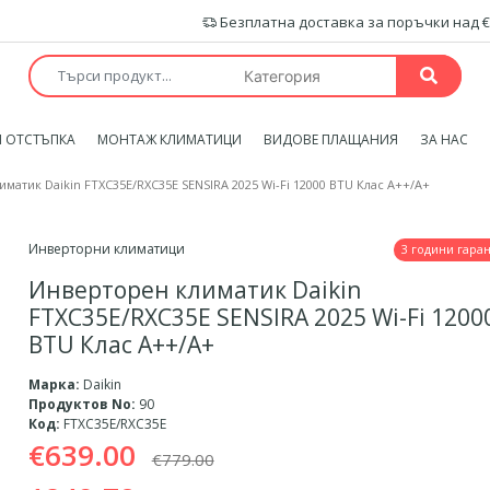
Безплатна доставка за поръчки над €
 ОТСТЪПКА
МОНТАЖ КЛИМАТИЦИ
ВИДОВЕ ПЛАЩАНИЯ
ЗА НАС
матик Daikin FTXC35E/RXC35E SENSIRA 2025 Wi-Fi 12000 BTU Клас A++/A+
Инверторни климатици
3 години гара
Инверторен климатик Daikin
FTXC35E/RXC35E SENSIRA 2025 Wi-Fi 1200
BTU Клас A++/A+
Марка:
Daikin
Продуктов No:
90
Код:
FTXC35E/RXC35E
€639.00
€779.00