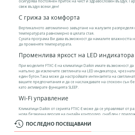
осигурява постоянен приток на чист и здравословен въздух. Га
свеж въздух всеки ден!
С грижа за комфорта
Вертикалното автоматично завъртане на жалузите разпределя 
температурата равномерно в цялата стая.
Сухата програма Ви дава възможност да намалите влажността н
да променяте температурата.
Променлива яркост на LED индикатора
При моделите FTXC-E на климатици Daikin имате възможност да
напълно да изключите светлината на LED индикатора, чрез нат
един бутон.Така може да настройвате интензитета на светлина
вашите предпочитания и да се наслаждавате на спокоен сън б
като активирате функцията SLEEP.
Wi-Fi управление
Климатици Daikin от серията FTXC-E може да се управляват от р
нова безжична версия на онлайн контролер, снабден с прило
налично за платформи Apple и Android. Това допълнително WL
ПОСЛЕДНО ПОСЕЩАВАНИ
тип „plug and play“ разполага с интуитивен интерфейс и улесняв
управлението на всеки климатик както от вашия дом, така и изв