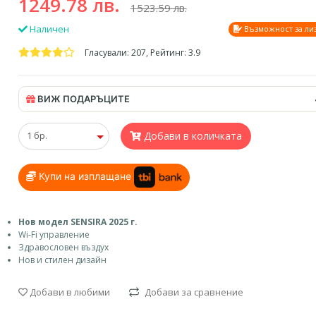
1249.78 лв.
1523.59 лв.
Наличен
Възможност за ли
Гласували: 207, Рейтинг: 3.9
ВИЖ ПОДАРЪЦИТЕ
Добави в количката
Купи на изплащане
Нов модел SENSIRA 2025 г.
Wi-Fi управление
Здравословен въздух
Нов и стилен дизайн
Добави в любими
Добави за сравнение