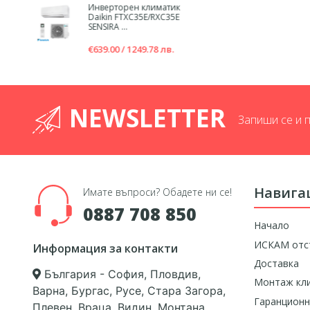
Инверторен климатик
Daikin FTXC35E/RXC35E
SENSIRA ...
€639.00 / 1249.78 лв.
NEWSLETTER
Запиши се и 
Навига
Имате въпроси? Обадете ни се!
0887 708 850
Начало
ИСКАМ отс
Информация за контакти
Доставка
България - София, Пловдив,
Монтаж кл
Варна, Бургас, Русе, Стара Загора,
Гаранционн
Плевен, Враца, Видин, Монтана,