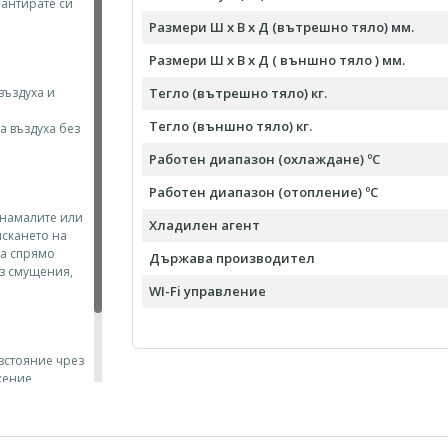
рантирате си
Размери Ш х В х Д (вътрешно тяло) мм.
Размери Ш х В х Д ( външно тяло ) мм.
въздуха и
Тегло (вътрешно тяло) кг.
Тегло (външно тяло) кг.
а въздуха без
Работен диапазон (охлаждане) ºC
Работен диапазон (отопление) ºC
 намалите или
Хладилен агент
искането на
та спрямо
Държава производител
ез смущения,
WI-Fi управление
азстояние чрез
жение,
AN устройство
а
ън него.