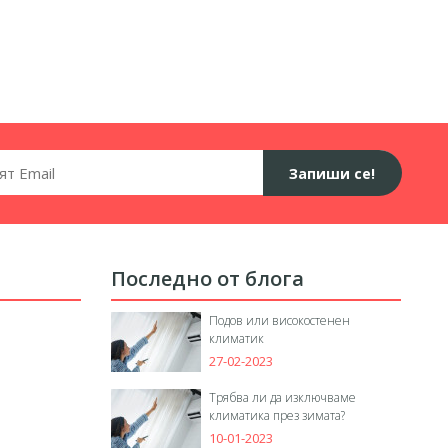
Запиши се!
Последно от блога
Подов или високостенен
климатик
27-02-2023
Трябва ли да изключваме
климатика през зимата?
10-01-2023