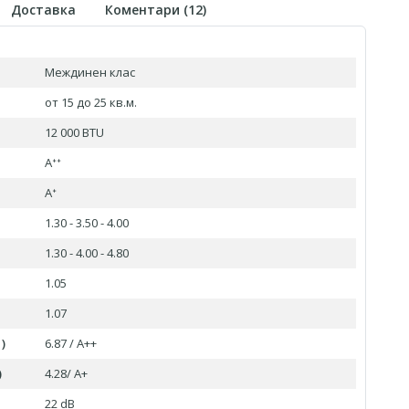
Доставка
Коментари (
12
)
Междинен клас
от 15 до 25 кв.м.
12 000 BTU
Aᐩᐩ
Aᐩ
1.30 - 3.50 - 4.00
1.30 - 4.00 - 4.80
1.05
1.07
)
6.87 / A++
)
4.28/ A+
22 dB