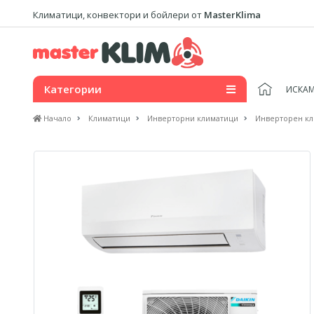
Климатици, конвектори и бойлери от
MasterKlima
Категории
ИСКАМ
Начало
Климатици
Инверторни климатици
Инверторен кли