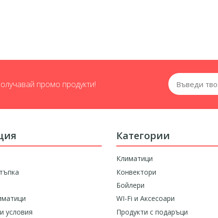
получавай промо продукти!
ция
Категории
Климатици
тъпка
Конвектори
Бойлери
иматици
WI-Fi и Аксесоари
и условия
Продукти с подаръци