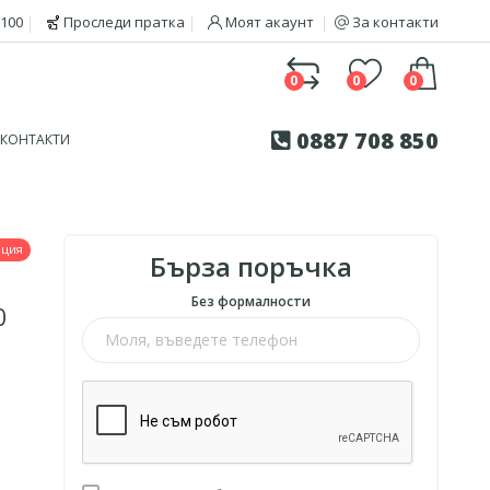
100
Проследи пратка
Моят акаунт
За контакти
0
0
0
0887 708 850
КОНТАКТИ
нция
Бърза поръчка
Без формалности
0