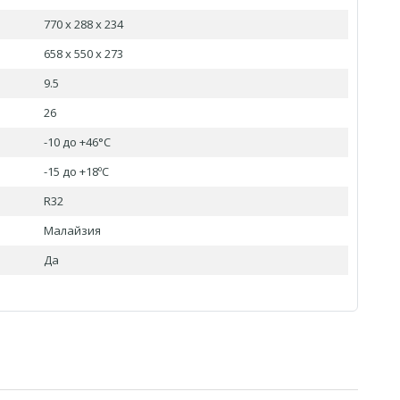
770 x 288 x 234
658 x 550 x 273
9.5
26
-10 до +46°С
-15 до +18ºC
R32
Малайзия
Да