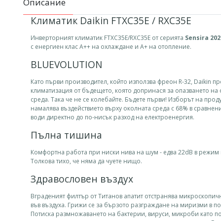
Описание
Климатик Daikin FTXC35E / RXC35E
Инверторният климатик FTXC35E/RXC35E от серията
Sensira 202
с енергиен клас A++ на охлаждане и A+ на отопление.
BLUEVOLUTION
Като първи производител, който използва фреон R-32, Daikin п
климатизация от бъдещето, която допринася за опазването на
среда. Така че не се колебайте. Бъдете първи! Изборът на проду
намалява въздействието върху околната среда с 68% в сравнени
води директно до по-нисък разход на електроенергия.
Пълна тишина
Комфортна работа при ниски нива на шум - едва 22dB в режим
Толкова тихо, че няма да чуете нищо.
Здравословен въздух
Вграденият филтър от Титанов апатит отстранява микроскопич
във въздуха. Грижи се за бързото разграждане на миризми в 
Потиска размножаването на бактерии, вируси, микроби като п