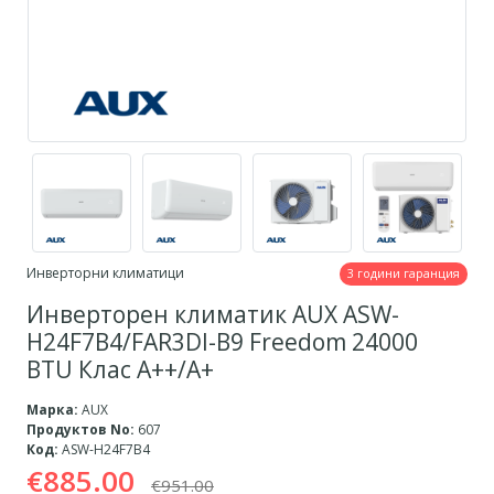
Инверторни климатици
3 години гаранция
Инверторен климатик AUX ASW-
H24F7B4/FAR3DI-B9 Freedom 24000
BTU Клас A++/A+
Марка:
AUX
Продуктов No:
607
Код:
ASW-H24F7B4
€885.00
€951.00