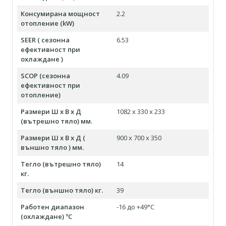
Консумирана мощност
2.2
отопление (kW)
SEER ( сезонна
6.53
ефективност при
охлаждане )
SCOP (сезонна
4.09
ефективност при
отопление)
Размери Ш х В х Д
1082 x 330 x 233
(вътрешно тяло) мм.
Размери Ш х В х Д (
900 x 700 x 350
външно тяло ) мм.
Тегло (вътрешно тяло)
14
кг.
Тегло (външно тяло) кг.
39
Работен диапазон
-16 до +49°С
(охлаждане) ºC