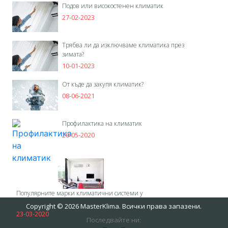
Подов или високостенен климатик
27-02-2023
Трябва ли да изключваме климатика през
зимата?
10-01-2023
От къде да закупя климатик?
08-06-2021
Профилактика на климатик
20-05-2020
Популярните марки климатични системи у
нас
Copyright © 2026 MasterKlima. Всички права запазени.
23-03-2020
Последвайте ни: