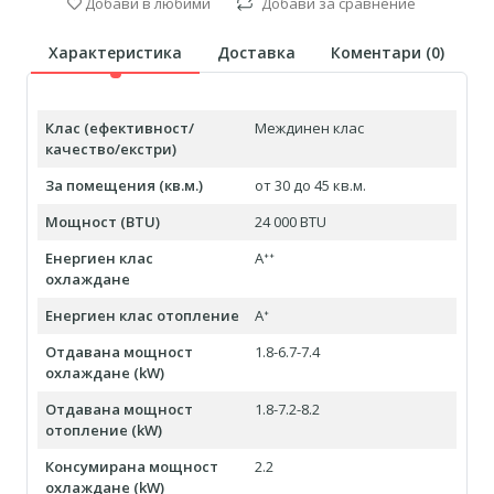
Добави в любими
Добави за сравнение
Характеристика
Доставка
Коментари (
0
)
Клас (ефективност/
Междинен клас
качество/екстри)
За помещения (кв.м.)
от 30 до 45 кв.м.
Мощност (BTU)
24 000 BTU
Енергиен клас
Aᐩᐩ
охлаждане
Енергиен клас отопление
Aᐩ
Отдавана мощност
1.8-6.7-7.4
охлаждане (kW)
Отдавана мощност
1.8-7.2-8.2
отопление (kW)
Консумирана мощност
2.2
охлаждане (kW)