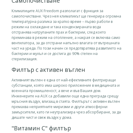
Самопочистване
Климатиците AUX Freedom разполагат с функция за
самопочистване. Чрез нея климатикът ще генерира огромна
температурна разлика за кратко време – първо работи в
режим на охлаждане и така кондензираната вода
отстранява натрупаните прах и бактерии, след което
преминава в режим на отопление, а накрая се включва само
вентилатора, за да отстрани напълно влагата от вътрешната
част на уреда. По този начин се предотвратява развитието на
бактерии и мухъл и се достига до 90% степен на
стерилизация.
Филтър с активен въглен
Активният въглен е една от най-ефективните филтриращи
субстанции, която има широко приложение в медицината и
военната промишленост, а вече и във Вашия дом.
Инженерите на AUX са добавили още една преграда срещу
мръсния въздух, влизащ в стаята. Филтърът с активен въглен
премахва неприятните миризми и други атмосферни
замърсители, като ги неутрализира чрез абсорбиране, за да
дишате чист и свеж въздух у дома.
"Витамин C" филтър