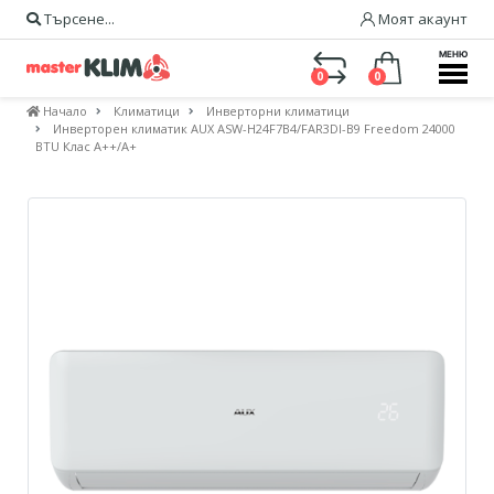
Търсене...
Моят акаунт
МЕНЮ
0
0
Начало
Климатици
Инверторни климатици
Инверторен климатик AUX ASW-H24F7B4/FAR3DI-B9 Freedom 24000
BTU Клас A++/A+