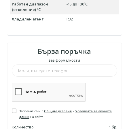
Работен диапазон
-15 до +30ºC
(отопление) ºC
Хладилен агент
R32
Бърза поръчка
Без формалности
Запознат съм с
Общите условия
и
Условията за личните
данни
на сайта.
Количество:
1
бр.