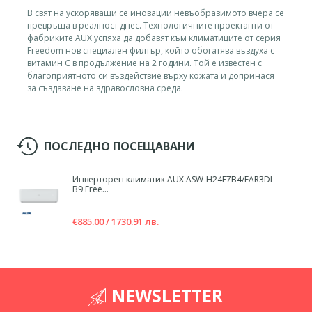
В свят на ускоряващи се иновации невъобразимото вчера се
превръща в реалност днес. Технологичните проектанти от
фабриките AUX успяха да добавят към климатиците от серия
Freedom нов специален филтър, който обогатява въздуха с
витамин C в продължение на 2 години. Той е известен с
благоприятното си въздействие върху кожата и допринася
за създаване на здравословна среда.
ПОСЛЕДНО ПОСЕЩАВАНИ
Инверторен климатик AUX ASW-H24F7B4/FAR3DI-
B9 Free...
€885.00 / 1730.91 лв.
NEWSLETTER