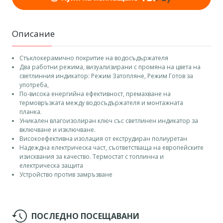
Описание
Стъклокерамично покритие на водосъдържателя
Два работни режима, визуализирани с промяна на цвета на
светлинния индикатор: Режим Затопляне, Режим Готов за
употреба,
По-висока енергийна ефективност, премахване на
термовръзката между водосъдържателя и монтажната
планка.
Уникален влагоизолиран ключ със светлинен индикатор за
включване и изключване.
Високоефективна изолация от екструдиран полиуретан
Надеждна електрическа част, съответстваща на европейските
изисквания за качество. Термостат с топлинна и
електрическа защита
Устройство против замръзване
ПОСЛЕДНО ПОСЕЩАВАНИ