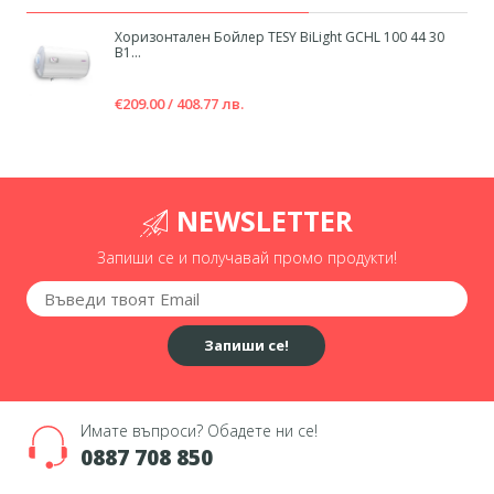
Хоризонтален Бойлер TESY BiLight GCHL 100 44 30
B1...
€209.00 / 408.77 лв.
NEWSLETTER
Запиши се и получавай промо продукти!
Запиши се!
Имате въпроси? Обадете ни се!
0887 708 850