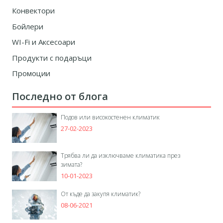
Конвектори
Бойлери
WI-Fi и Аксесоари
Продукти с подаръци
Промоции
Последно от блога
Подов или високостенен климатик
27-02-2023
Трябва ли да изключваме климатика през
зимата?
10-01-2023
От къде да закупя климатик?
08-06-2021