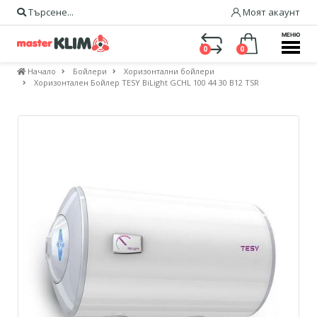
Търсене...
Моят акаунт
МЕНЮ
0
0
Начало
Бойлери
Хоризонтални бойлери
Хоризонтален Бойлер TESY BiLight GCHL 100 44 30 B12 TSR