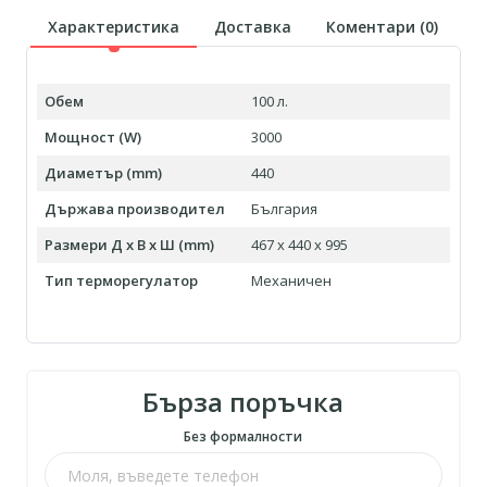
Характеристика
Доставка
Коментари (
0
)
Обем
100 л.
Мощност (W)
3000
Диаметър (mm)
440
Държава производител
България
Размери Д х В х Ш (mm)
467 x 440 x 995
Тип терморегулатор
Механичен
Бърза поръчка
Без формалности