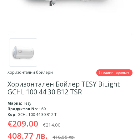
Хоризонтални бойлери
5 години гаранция
Хоризонтален Бойлер TESY BiLight
GCHL 100 44 30 B12 TSR
Марка:
Tesy
Продуктов No:
169
Код:
GCHL 100 44 30 B12 T
€209.00
€214.00
408.77 лв.
418.55 лв.