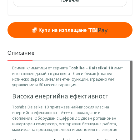
ПОРЪЧАЙ
Купи на изплащане
Описание
Всички климатици от серията
Toshiba – Daiseikai 10
имат
иновативен дизайн в два цвята - бял и бежав (с панел
истинско дърво), интелегентни функции, вградено wi-fi
управление и 60 месеца гаранция.
Висока енергийна ефективност
Toshiba Daiseikai 10 притежава най-високия клас на
енергийна ефективност – A+++ на охлаждане и
отопление. Оборудван с цифров DC двоен ротационен
инверторен компресор, осигуряващ безшумна работа,
максимална производителност и икономия на енергия