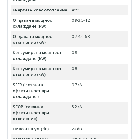
Енергиен клас отопление
Aᐩᐩᐩ
Отдавана мощност
0.9-3.5-4.2
охлаждане (kW)
Отдавана мощност
0.7-4.0-6.3
отопление (kW)
Консумирана мощност
0.8
охлаждане (kW)
Консумирана мощност
0.8
отопление (kW)
SEER ( сезонна
9.7 /A+++
ефективност при
охлаждане )
SCOP (сезонна
5.2 /A+++
ефективност при
отопление)
Ниво на шум (dB)
20 dB