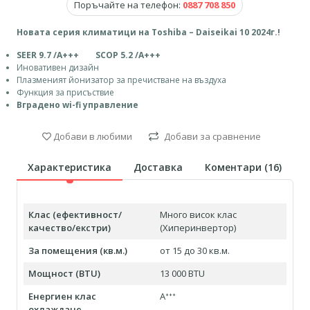
Поръчайте на телефон:
0887 708 850
Новата серия климатици на Toshiba – Daiseikai 10 2024г.!
SEER 9.7 /A+++ SCOP 5.2 /A+++
Иновативен дизайн
Плазменият йонизатор за пречистване на въздуха
Функция за присъствие
Вградено wi-fi управление
Добави в любими
Добави за сравнение
Характеристика
Доставка
Коментари (
16
)
Клас (ефективност/
Много висок клас
качество/екстри)
(Хиперинвертор)
За помещения (кв.м.)
от 15 до 30 кв.м.
Мощност (BTU)
13 000 BTU
Енергиен клас
Aᐩᐩᐩ
охлаждане