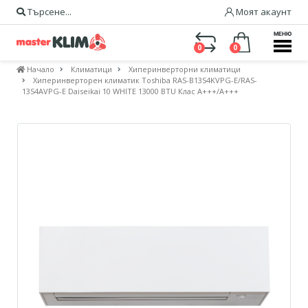
Търсене...
Моят акаунт
МЕНЮ
0
0
Начало
Климатици
Хиперинверторни климатици
Хиперинверторен климатик Toshiba RAS-B13S4KVPG-E/RAS-
13S4AVPG-E Daiseikai 10 WHITE 13000 BTU Клас A+++/А+++