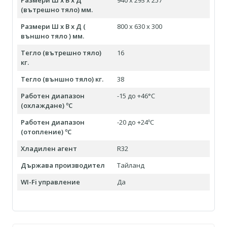
Размери Ш х В х Д
940 x 293 x 257
(вътрешно тяло) мм.
Размери Ш х В х Д (
800 x 630 x 300
външно тяло ) мм.
Тегло (вътрешно тяло)
16
кг.
Тегло (външно тяло) кг.
38
Работен диапазон
-15 до +46°С
(охлаждане) ºC
Работен диапазон
-20 до +24ºC
(отопление) ºC
Хладилен агент
R32
Държава производител
Тайланд
WI-Fi управление
Да