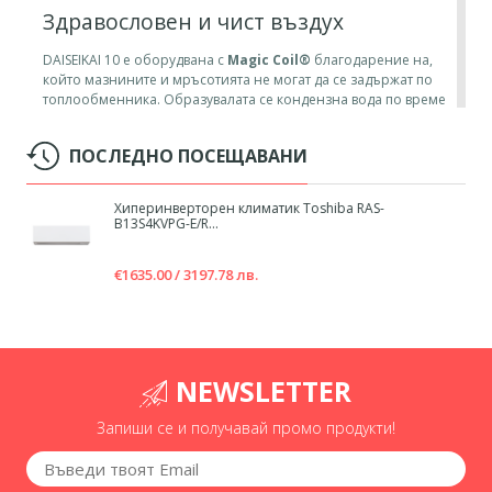
Здравословен и чист въздух
DAISEIKAI 10 е оборудвана с
Magic Coil®
благодарение на,
който мазнините и мръсотията не могат да се задържат по
топлообменника. Образувалата се кондензна вода по време
на работа на климатика отмива мазнините и мръсотията и
ги изхвърля през дренажната тръба.
ПОСЛЕДНО ПОСЕЩАВАНИ
Smart Sensing
Хиперинверторен климатик Toshiba RAS-
Система, която регулира въздушния поток въз основа на
B13S4KVPG-E/R...
вашите предпочитания. Със Smart Sensing, Daiseikai™10
използва усъвършенствани сензори, за да създаде
€1635.00 / 3197.78 лв.
персонализирана комфортна зона.
NEWSLETTER
Запиши се и получавай промо продукти!