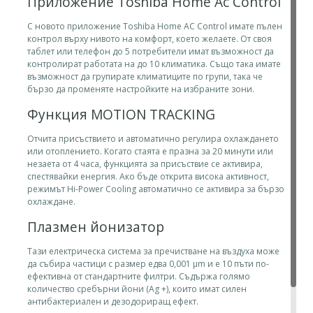
Приложение Toshiba Home Ac Control
С новото приложение Toshiba Home AC Control имате пълен
контрол върху нивото на комфорт, което желаете. От своя
таблет или телефон до 5 потребители имат възможност да
контролират работата на до 10 климатика. Също така имате
възможност да групирате климатиците по групи, така че
бързо да променяте настройките на избраните зони.
Функция MOTION TRACKING
Отчита присъствието и автоматично регулира охлаждането
или отоплението. Когато стаята е празна за 20 минути или
незаета от 4 часа, функцията за присъствие се активира,
спестявайки енергия. Ако бъде открита висока активност,
режимът Hi-Power Cooling автоматично се активира за бързо
охлаждане.
Плазмен йонизатор
Тази електрическа система за пречистване на въздуха може
да събира частици с размер едва 0,001 μm и е 10 пъти по-
ефективна от стандартните филтри. Съдържа голямо
количество сребърни йони (Ag +), които имат силен
антибактериален и дезодориращ ефект.