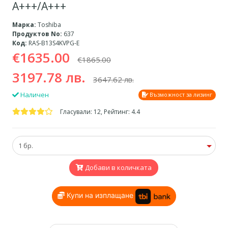
A+++/А+++
Марка:
Toshiba
Продуктов No:
637
Код:
RAS-B13S4KVPG-E
€1635.00
€1865.00
3197.78 лв.
3647.62 лв.
Наличен
Възможност за лизинг
Гласували: 12, Рейтинг: 4.4
Добави в количката
Купи на изплащане