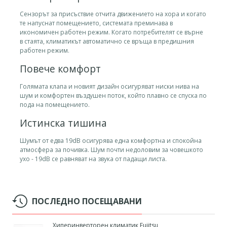
Сензорът за присъствие отчита движението на хора и когато
те напуснат помещението, системата преминава в
икономичен работен режим. Когато потребителят се върне
в стаята, климатикът автоматично се връща в предишния
работен режим.
Повече комфорт
Голямата клапа и новият дизайн осигуряват ниски нива на
шум и комфортен въздушен поток, който плавно се спуска по
пода на помещението.
Истинска тишина
Шумът от едва 19dB осигурява една комфортна и спокойна
атмосфера за почивка. Шум почти недоловим за човешкото
ухо - 19dB се равняват на звука от падащи листа.
ПОСЛЕДНО ПОСЕЩАВАНИ
Хиперинверторен климатик Fujitsu