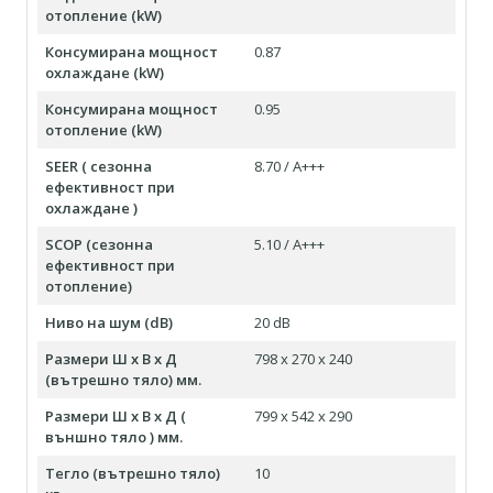
отопление (kW)
Консумирана мощност
0.87
охлаждане (kW)
Консумирана мощност
0.95
отопление (kW)
SEER ( сезонна
8.70 / А+++
ефективност при
охлаждане )
SCOP (сезонна
5.10 / А+++
ефективност при
отопление)
Ниво на шум (dB)
20 dB
Размери Ш х В х Д
798 x 270 x 240
(вътрешно тяло) мм.
Размери Ш х В х Д (
799 x 542 x 290
външно тяло ) мм.
Тегло (вътрешно тяло)
10