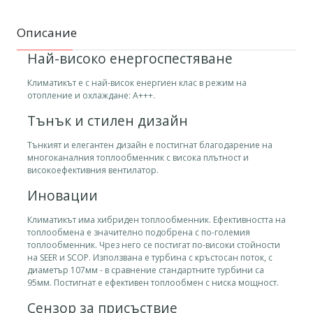
Описание
Най-високо енергоспестяване
Климатикът e с най-висок енергиен клас в режим на
отопление и охлаждане: А+++.
Тънък и стилен дизайн
Тънкият и елегантен дизайн е постигнат благодарение на
многоканалния топлообменник с висока плътност и
високоефективния вентилатор.
Иновации
Климатикът има хибриден топлообменник. Ефективността на
топлообмена е значително подобрена с по-големия
топлообменник. Чрез него се постигат по-високи стойности
на SEER и SCOP. Използвана е турбина с кръстосан поток, с
диаметър 107мм - в сравнение стандартните турбини са
95мм. Постигнат е ефективен топлообмен с ниска мощност.
Сензор за присъствие