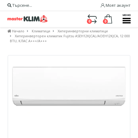
Търсене...
Моят акаунт
МЕНЮ
0
0
Начало
Климатици
Хиперинверторни климатици
Хиперинверторен климатик Fujitsu ASEH12KJCAL/AOEH12KJCA, 12 000
BTU, КЛАС A+++/A+++