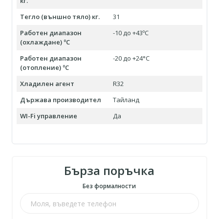
кг.
Тегло (външно тяло) кг.
31
Работен диапазон
-10 до +43ºC
(охлаждане) ºC
Работен диапазон
-20 до +24°С
(отопление) ºC
Хладилен агент
R32
Държава производител
Тайланд
WI-Fi управление
Да
Бърза поръчка
Без формалности