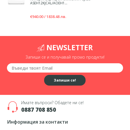
ASEH12KJCAL/AOEH1...
€940.00 / 1838.48 лв.
NEWSLETTER
Запиши се и получавай промо продукти!
Запиши се!
Имате въпроси? Обадете ни се!
0887 708 850
Информация за контакти