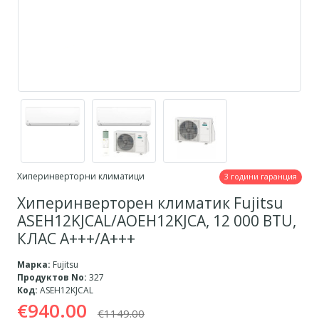
Хиперинверторни климатици
3 години гаранция
Хиперинверторен климатик Fujitsu
ASEH12KJCAL/AOEH12KJCA, 12 000 BTU,
КЛАС A+++/A+++
Марка:
Fujitsu
Продуктов No:
327
Код:
ASEH12KJCAL
€940.00
€1149.00