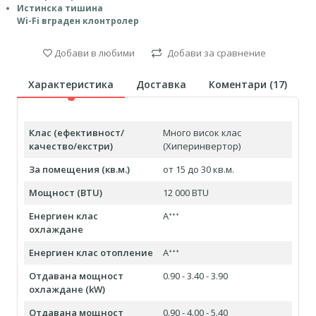
Истинска тишина
Wi-Fi вграден клонтролер
Добави в любими
Добави за сравнение
Характеристика
Доставка
Коментари (
17
)
Клас (ефективност/
Много висок клас
качество/екстри)
(Хиперинвертор)
За помещения (кв.м.)
от 15 до 30 кв.м.
Мощност (BTU)
12 000 BTU
Енергиен клас
Aᐩᐩᐩ
охлаждане
Енергиен клас отопление
Aᐩᐩᐩ
Отдавана мощност
0.90 - 3.40 - 3.90
охлаждане (kW)
Отдавана мощност
0.90 - 4.00 - 5.40