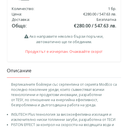
Количество:
1
бр.
Цена:
€280.00 / 547.63 лв.
Доставка:
Безплатна
Общо:
€280.00 / 547.63 лв.
Ако направите няколко бързи поръчки,
автоматично ще ги обединим.
Продуктът е изчерпан. Очаквайте скоро!
Описание
Вертикалните бойлери със серпентина от серията ModEco са
последно поколение уреди, които съвместяват всички
технологични и продуктови иновации, разработени
от TESY, по отношение на енергийна ефективност,
безпроблемна и дългогодишна работа на уреда.
INSUTECH Plus технология за високоефективна изолация и
изключително ниски топлинни загуби, разработена от ТЕСИ
PISTON EFFECT за контрол на скоростта на входящата вода и