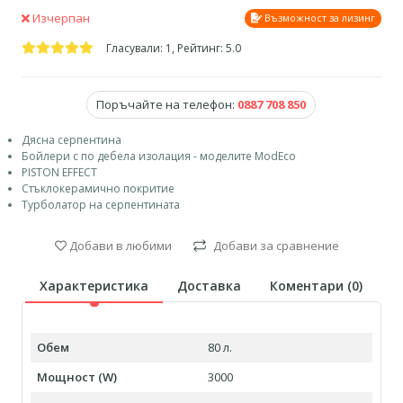
Изчерпан
Възможност за лизинг
Гласували: 1, Рейтинг: 5.0
Поръчайте на телефон:
0887 708 850
Дясна серпентина
Бойлери с по дебела изолация - моделите ModEco
PISTON EFFECT
Стъклокерамично покритие
Турболатор на серпентината
Добави в любими
Добави за сравнение
Характеристика
Доставка
Коментари (
0
)
Обем
80 л.
Мощност (W)
3000