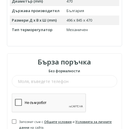
Диаметър (mm)
470
Държава производител
България
Размери Д х В х Ш (mm)
496 x 845 x 470
Тип терморегулатор
Механичен
Бърза поръчка
Без формалности
Запознат съм с
Общите условия
и
Условията за личните
данни
на сайта.