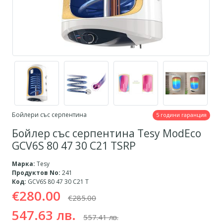
Бойлери със серпентина
5 години гаранция
Бойлер със серпентина Tesy ModEco
GCV6S 80 47 30 C21 TSRP
Марка:
Tesy
Продуктов No:
241
Код:
GCV6S 80 47 30 C21 T
€280.00
€285.00
547.63 лв.
557.41 лв.