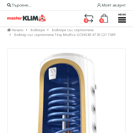
Търсене...
Моят акаунт
МЕНЮ
0
0
Начало
Бойлери
Бойлери със серпентина
Бойлер със серпентина Tesy ModEco GCV6S 80 47 30 C21 TSRP