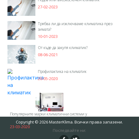
27-02-2023
Трябва ли да изключваме климатика през
зимата?
10-01-2023
От къде да закупя климатик?
08-06-2021
Профилактика на климатик
20-05-2020
Популярните марки климатични системи у
нас
Copyright © 2026 MasterKlima. Всички права запазени.
23-03-2020
Последвайте ни: