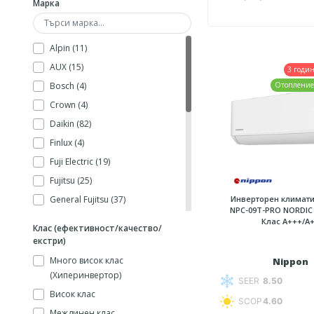
Марка
Alpin (11)
AUX (15)
3 годи
Bosch (4)
Отопление
Crown (4)
Daikin (82)
Finlux (4)
Fuji Electric (19)
Fujitsu (25)
Инверторен климати
General Fujitsu (37)
NPC-09T-PRO NORDIC 
Gree (45)
Клас А+++/A
Клас (ефективност/качество/
Hitachi (23)
екстри)
Kaisai (4)
Много висок клас
Nippon
Midea (44)
(Хиперинвертор)
SEER
8.50
Mitsubishi Electric (56)
Висок клас
SCOP
4.60
Mitsubishi Heavy (75)
Междинен клас