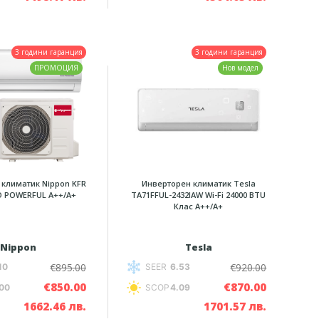
3 години гаранция
3 години гаранция
ПРОМОЦИЯ
Нов модел
климатик Nippon KFR
Инверторен климатик Tesla
O POWERFUL A++/A+
TA71FFUL-2432IAW Wi-Fi 24000 BTU
Клас A++/А+
Nippon
Tesla
€895.00
€920.00
10
SEER
6.53
€850.00
€870.00
00
SCOP
4.09
1662.46 лв.
1701.57 лв.