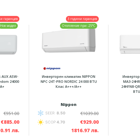
ни гаранция
3 години гаранция
Нов модел
Отопление при -25°C
 AUX ASW-
Инверторен климатик NIPPON
Инвертор
eedom 24000
NPC-24T-PRO NORDIC 24 000 BTU
MA3-24H
/A+
Клас А+++/A++
24HFN8-QR
BTU
Nippon
€951.00
€1039.00
SEER
8.50
€885.00
€929.00
SCOP
4.70
0.91 лв.
1816.97 лв.