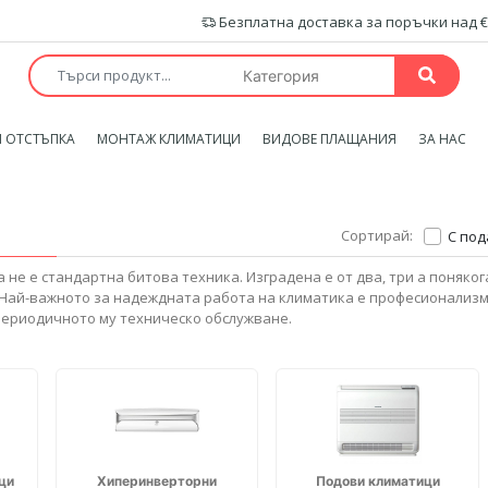
Безплатна доставка за поръчки над €
 ОТСТЪПКА
МОНТАЖ КЛИМАТИЦИ
ВИДОВЕ ПЛАЩАНИЯ
ЗА НАС
Сортирай:
С по
не е стандартна битова техника. Изградена е от два, три а поняког
Най-важното за надеждната работа на климатика е професионализ
периодичното му техническо обслужване.
ци
Хиперинверторни
Подови климатици