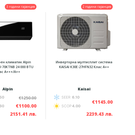
3 години гаранция
2 години гаранция
ен климатик Alpin
Инверторна мултисплит система
W-70KTNB 24 000 BTU
KAISAI K30E-27HFN32 Клас А++
ас А+++/A++
Alpin
Kaisai
€1250.00
50
SEER
6.10
€1145.00
€1100.00
60
SCOP
4.00
2151.41 лв.
2239.43 лв.