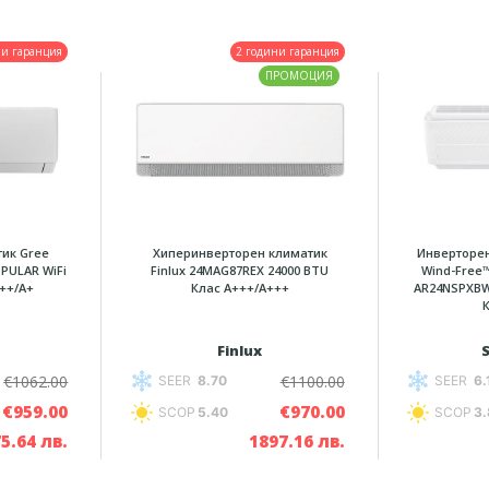
ни гаранция
2 години гаранция
ПРОМОЦИЯ
ик Gree
Хиперинверторен климатик
Инверторе
PULAR WiFi
Finlux 24MAG87REX 24000 BTU
Wind-Free
A++/А+
Клас A+++/А+++
AR24NSPXBW
Finlux
€1062.00
€1100.00
SEER
8.70
SEER
6.
€959.00
€970.00
SCOP
5.40
SCOP
3.
5.64 лв.
1897.16 лв.