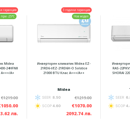
ни гаранция
3 години гаранция
 при -25°C
Нов модел
ик Midea
Инверторен климатик Midea EZ-
Инверторе
430-24HFN8
21RD6-I/EZ-21RD6H-O Solstice
RAS-22PKV
с A+++/А+
21000 BTU Клас A+++/A++
SHORAI 22
Midea
€1219.00
€1219.00
SEER
8.50
SEER
6.
€1050.00
€1070.00
SCOP
4.60
SCOP
4.
3.62 лв.
2092.74 лв.