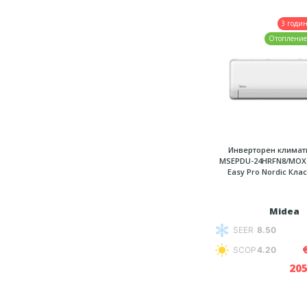
3 годи
Отопление
Инверторен климат
MSEPDU-24HRFN8/MOX
Easy Pro Nordic Кла
Midea
SEER
8.50
SCOP
4.20
205