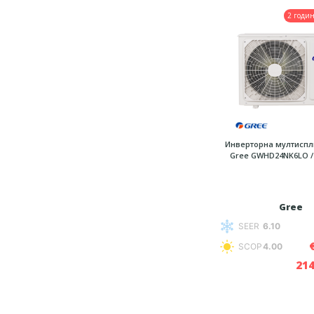
2 годи
Инверторна мултиспл
Gree GWHD24NK6LO /
Gree
SEER
6.10
SCOP
4.00
214