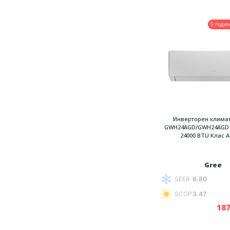
5 годи
Инверторен климат
GWH24AGD/GWH24AGD 
24000 BTU Клас 
Gree
SEER
6.80
SCOP
3.47
187