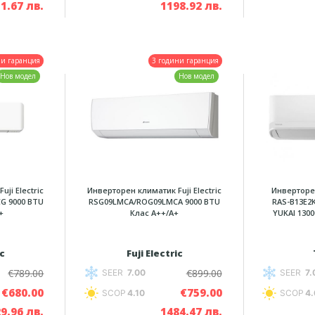
1.67 лв.
1198.92 лв.
ни гаранция
3 години гаранция
Нов модел
Нов модел
ji Electric
Инверторен климатик Fuji Electric
Инверторе
G 9000 BTU
RSG09LMCA/ROG09LMCA 9000 BTU
RAS-B13E2
+
Клас A++/A+
YUKAI 130
ic
Fuji Electric
€789.00
€899.00
SEER
7.00
SEER
7.
€680.00
€759.00
SCOP
4.10
SCOP
4.
9.96 лв.
1484.47 лв.