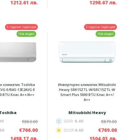
1212.61 лв.
1298.67 лв.
5 години гаранция
3 години гаранция
Нов модел
Нов модел
н климатик Toshiba
Инверторен климатик Mitsubishi
KVG-E/RAS-13E2AVG-E
Heavy SRK15ZTL-W/SRC15ZTL-W
00 BTU Клас A++/A++
Smart Plus 5000 BTU Клас A++/
А++
Toshiba
Mitsubishi Heavy
€863.00
€879.00
00
SEER
6.40
€766.00
€769.00
60
SCOP
4.40
1498.17 лв.
1504.03 лв.