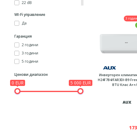
22 dB
23 dB
WI-Fi управление
3 годи
25 dB
Да
26 dB
28 dB
Гаранция
29 dB
2 години
30 dB
3 години
31 dB
5 години
33 dB
Ценови диапазон
Инверторен климатик
34 dB
H24F7B4/FAR3DI-B9 Fr
0 EUR
5 000 EUR
BTU Клас A++
35 dB
44 dB
AUX
173