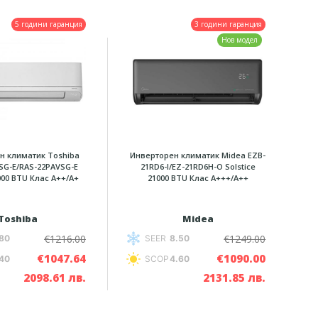
5 години гаранция
3 години гаранция
Нов модел
н климатик Toshiba
Инверторен климатик Midea EZB-
SG-E/RAS-22PAVSG-E
21RD6-I/EZ-21RD6H-O Solstice
000 BTU Клас A++/А+
21000 BTU Клас A+++/A++
Toshiba
Midea
€1216.00
€1249.00
80
SEER
8.50
€1047.64
€1090.00
40
SCOP
4.60
2098.61 лв.
2131.85 лв.