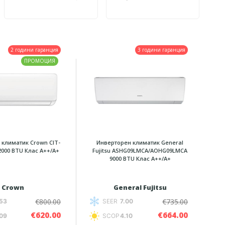
2 години гаранция
3 години гаранция
ПРОМОЦИЯ
 климатик Crown CIT-
Инверторен климатик General
2000 BTU Клас А++/А+
Fujitsu ASHG09LMCA/AOHG09LMCA
9000 BTU Клас A++/A+
Crown
General Fujitsu
€800.00
€735.00
53
SEER
7.00
€620.00
€664.00
09
SCOP
4.10