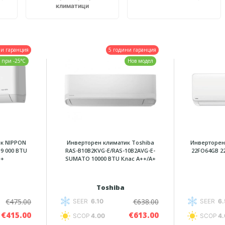
климатици
ни гаранция
5 години гаранция
 при -25°C
Нов модел
к NIPPON
Инверторен климатик Toshiba
Инверторен
9 000 BTU
RAS-B10B2KVG-E/RAS-10B2AVG-E-
22FO64GB 2
++
SUMATO 10000 BTU Клас A++/A+
Toshiba
€475.00
€638.00
SEER
6.10
SEER
6.
€415.00
€613.00
SCOP
4.00
SCOP
4.