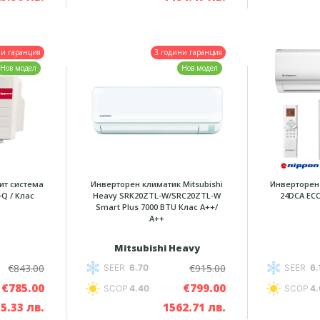
ни гаранция
3 години гаранция
Нов модел
Нов модел
ит система
Инверторен климатик Mitsubishi
Инверторен 
Q / Клас
Heavy SRK20ZTL-W/SRC20ZTL-W
24DCA EC
Smart Plus 7000 BTU Клас A++/
А++
Mitsubishi Heavy
€843.00
€915.00
SEER
6.70
SEER
6.
€785.00
€799.00
SCOP
4.40
SCOP
4.
5.33 лв.
1562.71 лв.