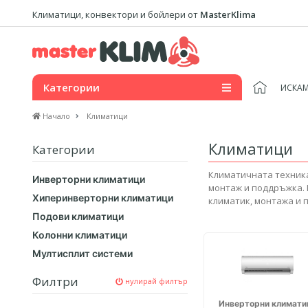
Климатици, конвектори и бойлери от
MasterKlima
Категории
ИСКАМ
Начало
Климатици
Климатици
Категории
Климатичната техника 
Инверторни климатици
монтаж и поддръжка. 
Хиперинверторни климатици
климатик, монтажа и 
Подови климатици
Колонни климатици
Мултисплит системи
Филтри
нулирай филтър
Инверторни климати