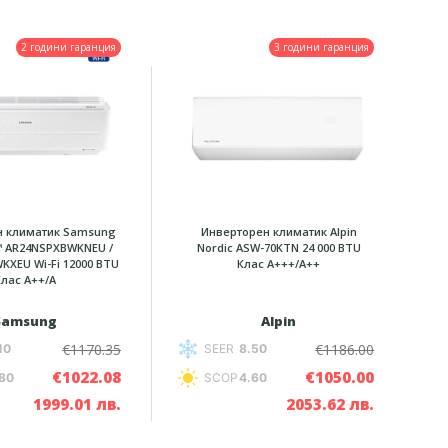
2 години гаранция
3 години гаранция
н климатик Samsung
Инверторен климатик Alpin
™ AR24NSPXBWKNEU /
Nordic ASW-70KTN 24 000 BTU
KXEU Wi-Fi 12000 BTU
Клас А+++/A++
Клас A++/A
Samsung
Alpin
€1170.35
€1186.00
10
SEER
8.50
€1022.08
€1050.00
80
SCOP
4.60
1999.01 лв.
2053.62 лв.