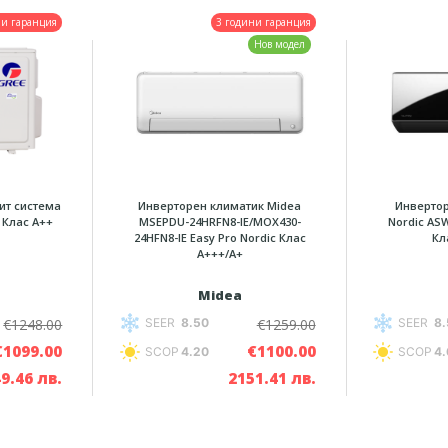
ни гаранция
3 години гаранция
Нов модел
ит система
Инверторен климатик Midea
Инвертор
 Клас А++
MSEPDU-24HRFN8-IE/MOX430-
Nordic AS
24HFN8-IE Easy Pro Nordic Клас
Кл
A+++/А+
Midea
€1248.00
€1259.00
SEER
8.50
SEER
8.
€1099.00
€1100.00
SCOP
4.20
SCOP
4.
9.46 лв.
2151.41 лв.