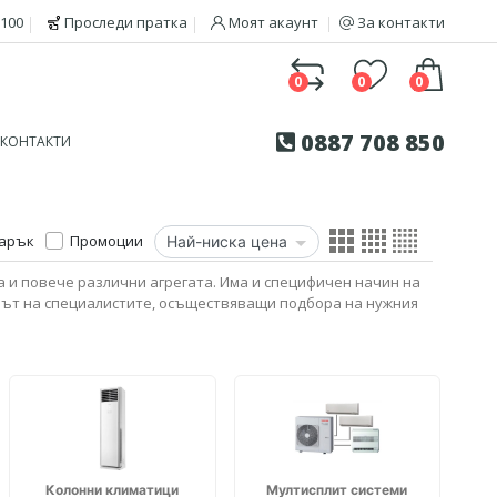
100
Проследи пратка
Моят акаунт
За контакти
0
0
0
0887 708 850
КОНТАКТИ
дарък
Промоции
а и повече различни агрегата. Има и специфичен начин на
мът на специалистите, осъществяващи подбора на нужния
Колонни климатици
Мултисплит системи