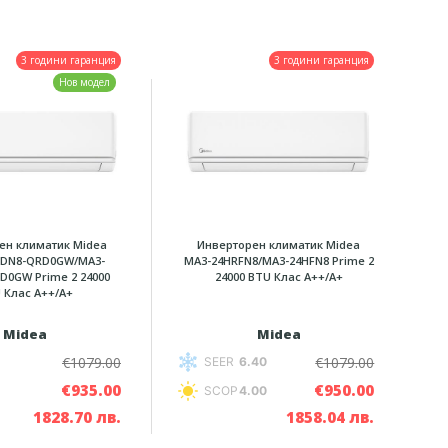
3 години гаранция
3 години гаранция
Нов модел
ен климатик Midea
Инверторен климатик Midea
RDN8-QRD0GW/MA3-
MA3-24HRFN8/MA3-24HFN8 Prime 2
D0GW Prime 2 24000
24000 BTU Клас A++/A+
 Клас A++/A+
Midea
Midea
€1079.00
€1079.00
SEER
6.40
€935.00
€950.00
SCOP
4.00
1828.70 лв.
1858.04 лв.